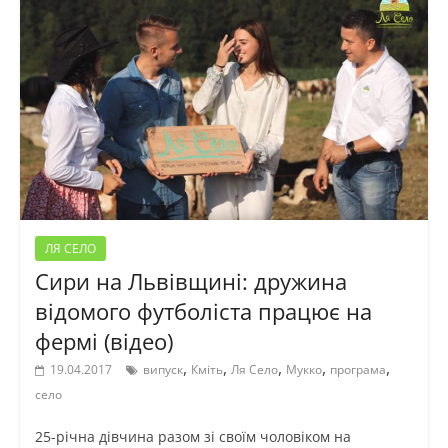
ЛЯ СЕЛО
Сири на Львівщині: дружина
відомого футболіста працює на
фермі (відео)
,
,
,
,
,
19.04.2017
випуск
Кміть
Ля Село
Мукко
програма
село
25-річна дівчина разом зі своїм чоловіком на