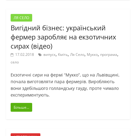
ЛЯ СЕЛО
Вигідний бізнес: український
фермер заробляє на екзотичних
сирах (відео)
,
,
,
,
,
17.02.2018
випуск
Кміть
Ля Село
Мукко
програма
село
Екзотичні сири на фермі “Мукко”, що на Львівщині,
почала виготовляти пара фермерів. Виробляють
вони здебільшого голландську гауду, проте чимало
експериментують.
Більше...