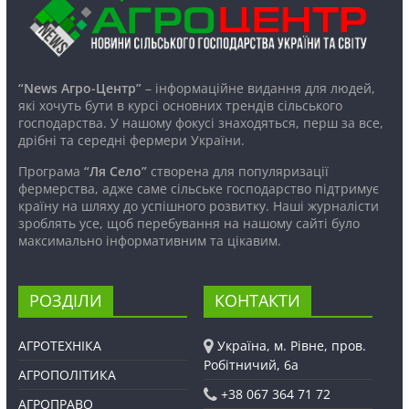
“News Агро-Центр”
– інформаційне видання для людей,
які хочуть бути в курсі основних трендів сільського
господарства. У нашому фокусі знаходяться, перш за все,
дрібні та середні фермери України.
Програма
“Ля Село”
створена для популяризації
фермерства, адже саме сільське господарство підтримує
країну на шляху до успішного розвитку. Наші журналісти
зроблять усе, щоб перебування на нашому сайті було
максимально інформативним та цікавим.
РОЗДІЛИ
КОНТАКТИ
АГРОТЕХНІКА
Україна, м. Рівне, пров.
Робітничий, 6а
АГРОПОЛІТИКА
+38 067 364 71 72
АГРОПРАВО