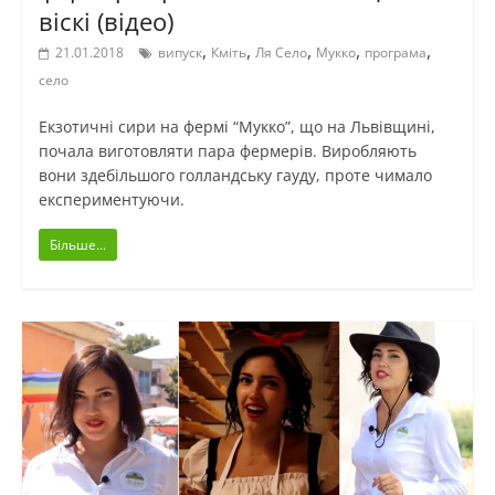
віскі (відео)
,
,
,
,
,
21.01.2018
випуск
Кміть
Ля Село
Мукко
програма
село
Екзотичні сири на фермі “Мукко”, що на Львівщині,
почала виготовляти пара фермерів. Виробляють
вони здебільшого голландську гауду, проте чимало
експериментуючи.
Більше...