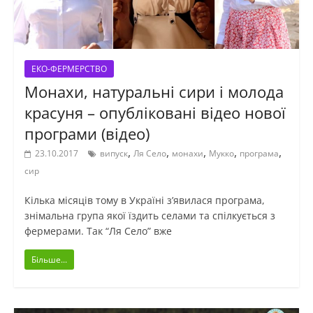
ЕКО-ФЕРМЕРСТВО
Монахи, натуральні сири і молода
красуня – опубліковані відео нової
програми (відео)
,
,
,
,
,
23.10.2017
випуск
Ля Село
монахи
Мукко
програма
сир
Кілька місяців тому в Україні з’явилася програма,
знімальна група якої їздить селами та спілкується з
фермерами. Так “Ля Село” вже
Більше...