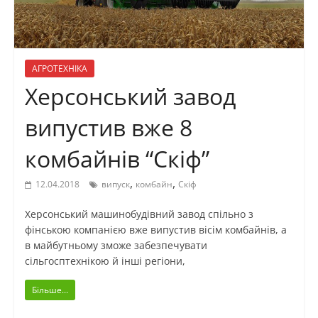
АГРОТЕХНІКА
Херсонський завод
випустив вже 8
комбайнів “Скіф”
,
,
12.04.2018
випуск
комбайн
Скіф
Херсонський машинобудівний завод спільно з
фінською компанією вже випустив вісім комбайнів, а
в майбутньому зможе забезпечувати
сільгосптехнікою й інші регіони,
Більше...