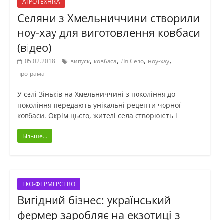
АГРОТЕХНІКА
Селяни з Хмельниччини створили
ноу-хау для виготовлення ковбаси
(відео)
,
,
,
,
05.02.2018
випуск
ковбаса
Ля Село
ноу-хау
програма
У селі Зіньків на Хмельниччині з покоління до
покоління передають унікальні рецепти чорної
ковбаси. Окрім цього, жителі села створюють і
Більше...
ЕКО-ФЕРМЕРСТВО
Вигідний бізнес: український
фермер заробляє на екзотиці з