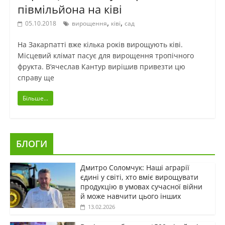
півмільйона на ківі
,
,
05.10.2018
вирощення
ківі
сад
На Закарпатті вже кілька років вирощують ківі.
Місцевий клімат пасує для вирощення тропічного
фрукта. В’ячеслав Кантур вирішив привезти цю
справу ще
Більше...
БЛОГИ
Дмитро Соломчук: Наші аграрії
єдині у світі, хто вміє вирощувати
продукцію в умовах сучасної війни
й може навчити цього інших
13.02.2026