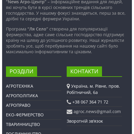
“News Агро-Центр”
– інформаційне видання для людей,
які хочуть бути в курсі основних трендів сільського
господарства. У нашому фокусі знаходяться, перш за все,
дрібні та середні фермери України.
Програма
“Ля Село”
створена для популяризації
фермерства, адже саме сільське господарство підтримує
країну на шляху до успішного розвитку. Наші журналісти
зроблять усе, щоб перебування на нашому сайті було
максимально інформативним та цікавим.
РОЗДІЛИ
КОНТАКТИ
АГРОТЕХНІКА
Україна, м. Рівне, пров.
Робітничий, 6а
АГРОПОЛІТИКА
+38 067 364 71 72
АГРОПРАВО
agroc.news@gmail.com
ЕКО-ФЕРМЕРСТВО
Зворотній зв’язок
ТВАРИННИЦТВО
РОСЛИННИЦТВО