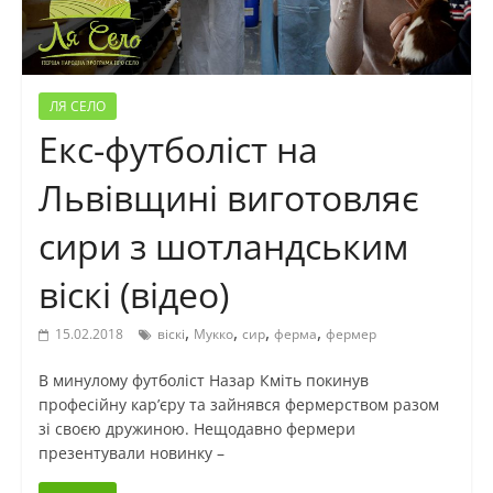
ЛЯ СЕЛО
Екс-футболіст на
Львівщині виготовляє
сири з шотландським
віскі (відео)
,
,
,
,
15.02.2018
віскі
Мукко
сир
ферма
фермер
В минулому футболіст Назар Кміть покинув
професійну кар’єру та зайнявся фермерством разом
зі своєю дружиною. Нещодавно фермери
презентували новинку –