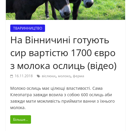
ТВАРИННИЦТВО
На Вінничині готують
сир вартістю 1700 євро
з молока ослиць (відео)
,
,
16.11.2018
віслюки
молоко
ферма
Молоко ослиць має цілющі властивості. Сама
Клеопатра завжди возила з собою 600 ослиць аби
завжди мати можливість приймати ванни з їхнього
молока.
Більше...