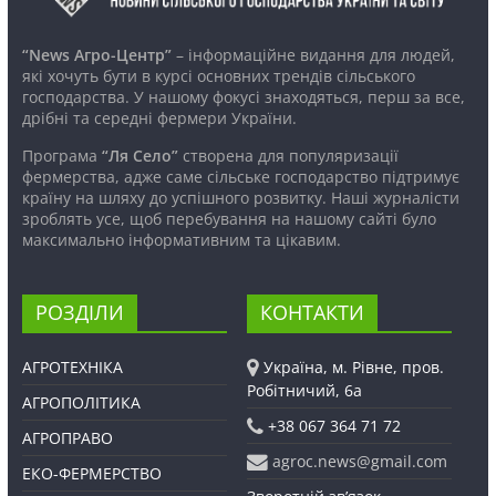
“News Агро-Центр”
– інформаційне видання для людей,
які хочуть бути в курсі основних трендів сільського
господарства. У нашому фокусі знаходяться, перш за все,
дрібні та середні фермери України.
Програма
“Ля Село”
створена для популяризації
фермерства, адже саме сільське господарство підтримує
країну на шляху до успішного розвитку. Наші журналісти
зроблять усе, щоб перебування на нашому сайті було
максимально інформативним та цікавим.
РОЗДІЛИ
КОНТАКТИ
АГРОТЕХНІКА
Україна, м. Рівне, пров.
Робітничий, 6а
АГРОПОЛІТИКА
+38 067 364 71 72
АГРОПРАВО
agroc.news@gmail.com
ЕКО-ФЕРМЕРСТВО