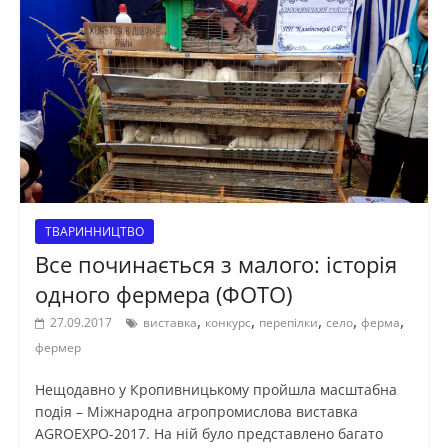
ТВАРИННИЦТВО
Все починається з малого: історія
одного фермера (ФОТО)
,
,
,
,
,
27.09.2017
виставка
конкурс
перепілки
село
ферма
фермер
Нещодавно у Кропивницькому пройшла масштабна
подія – Міжнародна агропромислова виставка
AGROEXPO-2017. На ній було представлено багато