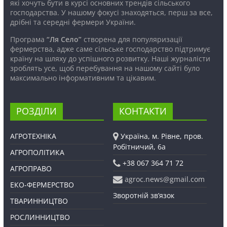
які хочуть бути в курсі основних трендів сільського
господарства. У нашому фокусі знаходяться, перш за все,
дрібні та середні фермери України.
Програма
“Ля Село”
створена для популяризації
фермерства, адже саме сільське господарство підтримує
країну на шляху до успішного розвитку. Наші журналісти
зроблять усе, щоб перебування на нашому сайті було
максимально інформативним та цікавим.
РОЗДІЛИ
КОНТАКТИ
АГРОТЕХНІКА
Україна, м. Рівне, пров.
Робітничий, 6а
АГРОПОЛІТИКА
+38 067 364 71 72
АГРОПРАВО
agroc.news@gmail.com
ЕКО-ФЕРМЕРСТВО
Зворотній зв’язок
ТВАРИННИЦТВО
РОСЛИННИЦТВО