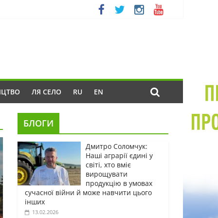
ИЦТВО
ЛЯ СЕЛО
RU
EN
БЛОГИ
Дмитро Соломчук:
Наші аграрії єдині у
світі, хто вміє
вирощувати
продукцію в умовах
сучасної війни й може навчити цього
інших
13.02.2026