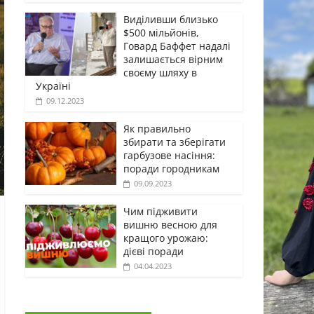
Виділивши близько
$500 мільйонів,
Говард Баффет надалі
залишається вірним
своєму шляху в
Україні
09.12.2023
Як правильно
збирати та зберігати
гарбузове насіння:
поради городникам
09.09.2023
Чим підживити
вишню весною для
кращого урожаю:
дієві поради
04.04.2023