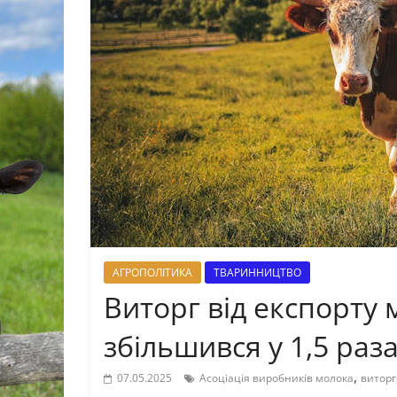
АГРОПОЛІТИКА
ТВАРИННИЦТВО
Виторг від експорту 
збільшився у 1,5 раз
,
07.05.2025
Асоціація виробників молока
виторг