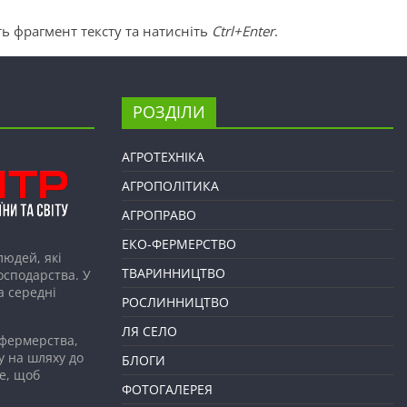
ь фрагмент тексту та натисніть
Ctrl+Enter
.
РОЗДІЛИ
АГРОТЕХНІКА
АГРОПОЛІТИКА
АГРОПРАВО
ЕКО-ФЕРМЕРСТВО
людей, які
ТВАРИННИЦТВО
господарства. У
а середні
РОСЛИННИЦТВО
ЛЯ СЕЛО
 фермерства,
у на шляху до
БЛОГИ
е, щоб
ФОТОГАЛЕРЕЯ