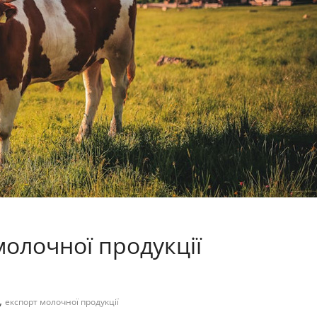
молочної продукції
а
,
експорт молочної продукції