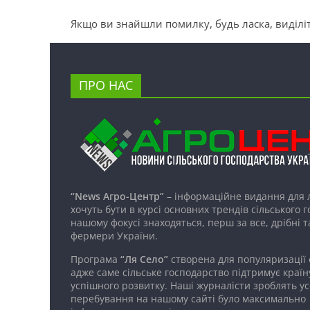
Якщо ви знайшли помилку, будь ласка, виділіт
ПРО НАС
“News Агро-Центр”
– інформаційне видання для 
хочуть бути в курсі основних трендів сільського 
нашому фокусі знаходяться, перш за все, дрібні т
фермери України.
Програма
“Ля Село”
створена для популяризації
адже саме сільське господарство підтримує країн
успішного розвитку. Наші журналісти зроблять ус
перебування на нашому сайті було максимально