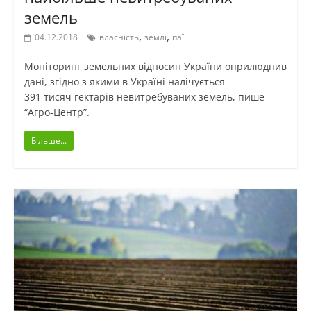
земель
,
,
04.12.2018
власність
землі
паї
Моніторинг земельних відносин України оприлюднив
дані, згідно з якими в Україні налічується
391 тисяч гектарів невитребуваних земель, пише
“Агро-Центр”.
Більше...