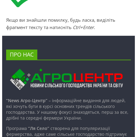
Якщо ви знайшли помилку, будь ласка, виділіть
фрагмент тексту та натисніть
Ctrl+Enter
.
ПРО НАС
“News Агро-Центр”
– інформаційне видання для людей,
які хочуть бути в курсі основних трендів сільського
господарства. У нашому фокусі знаходяться, перш за все,
дрібні та середні фермери України.
Програма
“Ля Село”
створена для популяризації
фермерства, адже саме сільське господарство підтримує