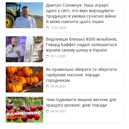
Дмитро Соломчук: Наші аграрії
єдині у світі, хто вміє вирощувати
продукцію в умовах сучасної війни
й може навчити цього інших
13.02.2026
Виділивши близько $500 мільйонів,
Говард Баффет надалі залишається
вірним своєму шляху в Україні
09.12.2023
Як правильно збирати та зберігати
гарбузове насіння: поради
городникам
09.09.2023
Чим підживити вишню весною для
кращого урожаю: дієві поради
04.04.2023