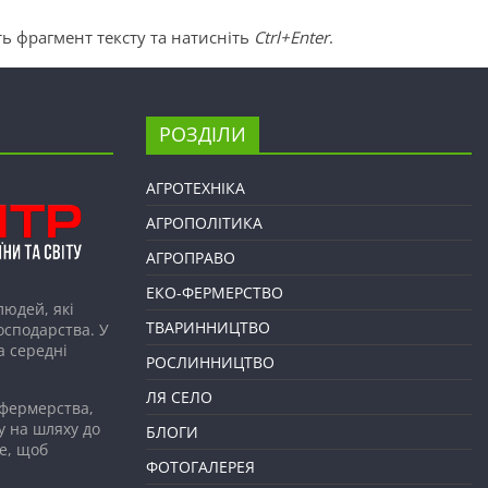
ь фрагмент тексту та натисніть
Ctrl+Enter
.
РОЗДІЛИ
АГРОТЕХНІКА
АГРОПОЛІТИКА
АГРОПРАВО
ЕКО-ФЕРМЕРСТВО
людей, які
ТВАРИННИЦТВО
господарства. У
а середні
РОСЛИННИЦТВО
ЛЯ СЕЛО
 фермерства,
у на шляху до
БЛОГИ
е, щоб
ФОТОГАЛЕРЕЯ