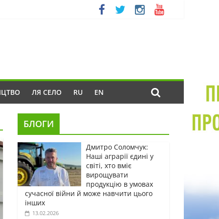
ИЦТВО
ЛЯ СЕЛО
RU
EN
БЛОГИ
Дмитро Соломчук:
Наші аграрії єдині у
світі, хто вміє
вирощувати
продукцію в умовах
сучасної війни й може навчити цього
інших
13.02.2026