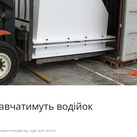
навчатимуть водійок
,
 навантажувача
курс для жінок