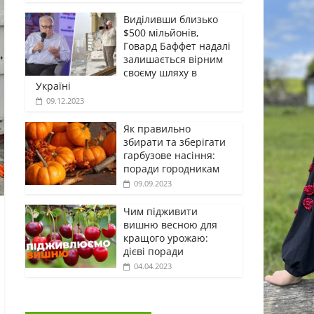
Виділивши близько
$500 мільйонів,
Говард Баффет надалі
залишається вірним
своєму шляху в
Україні
09.12.2023
Як правильно
збирати та зберігати
гарбузове насіння:
поради городникам
09.09.2023
Чим підживити
вишню весною для
кращого урожаю:
дієві поради
04.04.2023