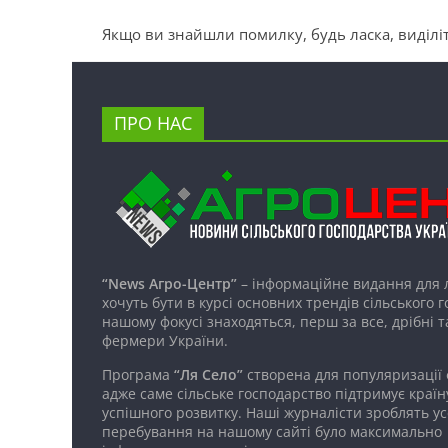
Якщо ви знайшли помилку, будь ласка, виділіт
ПРО НАС
“News Агро-Центр”
– інформаційне видання для 
хочуть бути в курсі основних трендів сільського 
нашому фокусі знаходяться, перш за все, дрібні т
фермери України.
Програма
“Ля Село”
створена для популяризації
адже саме сільське господарство підтримує країн
успішного розвитку. Наші журналісти зроблять ус
перебування на нашому сайті було максимально