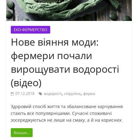
ЕКО-ФЕРМЕРСТВО
Нове віяння моди:
фермери почали
вирощувати водорості
(відео)
,
,
07.12.2018
водорості
спіруліна
ферма
Здоровий спосіб життя та збалансоване харчування
стають все популярнішими. Сучасні споживачі
зосереджуються не лише на смаку, а й на корисних
Більше...