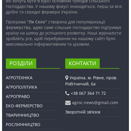
які хочуть бути в курсі основних трендів сільського
господарства. У нашому фокусі знаходяться, перш за все,
дрібні та середні фермери України.
Програма
“Ля Село”
створена для популяризації
фермерства, адже саме сільське господарство підтримує
країну на шляху до успішного розвитку. Наші журналісти
зроблять усе, щоб перебування на нашому сайті було
максимально інформативним та цікавим.
РОЗДІЛИ
КОНТАКТИ
АГРОТЕХНІКА
Україна, м. Рівне, пров.
Робітничий, 6а
АГРОПОЛІТИКА
+38 067 364 71 72
АГРОПРАВО
agroc.news@gmail.com
ЕКО-ФЕРМЕРСТВО
Зворотній зв’язок
ТВАРИННИЦТВО
РОСЛИННИЦТВО