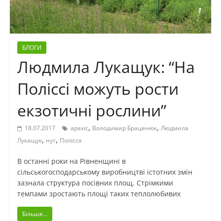
БЛОГИ
Людмила Лукащук: “На
Поліссі можуть рости
екзотичні рослини”
,
,
18.07.2017
арахіс
Володимир Браценюк
Людмила
,
,
Лукащук
нут
Полісся
В останні роки на Рівненщині в
сільськогосподарському виробництві істотних змін
зазнала структура посівних площ. Стрімкими
темпами зростають площі таких теплолюбивих
Більше...