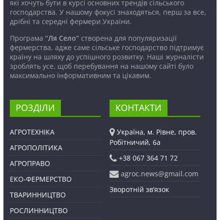
які хочуть бути в курсі основних трендів сільського
господарства. У нашому фокусі знаходяться, перш за все,
дрібні та середні фермери України.
Програма
“Ля Село”
створена для популяризації
фермерства, адже саме сільське господарство підтримує
країну на шляху до успішного розвитку. Наші журналісти
зроблять усе, щоб перебування на нашому сайті було
максимально інформативним та цікавим.
РОЗДІЛИ
КОНТАКТИ
АГРОТЕХНІКА
Україна, м. Рівне, пров.
Робітничий, 6а
АГРОПОЛІТИКА
+38 067 364 71 72
АГРОПРАВО
agroc.news@gmail.com
ЕКО-ФЕРМЕРСТВО
Зворотній зв’язок
ТВАРИННИЦТВО
РОСЛИННИЦТВО