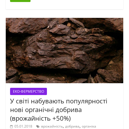
ЕКО-ФЕРМЕРСТВО
У світі набувають популярності
нові органічні добрива
(врожайність +50%)
,
,
05.01.2018
врожайність
добрива
органіка