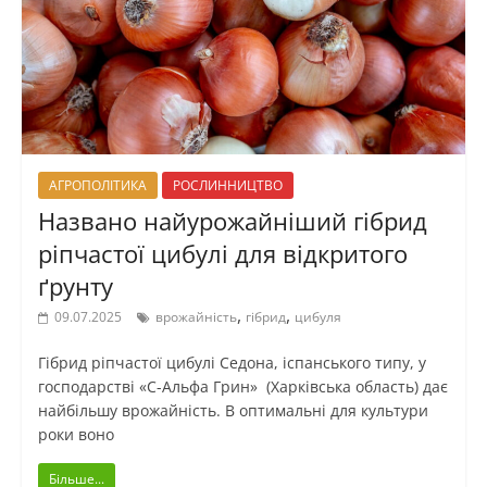
АГРОПОЛІТИКА
РОСЛИННИЦТВО
Названо найурожайніший гібрид
ріпчастої цибулі для відкритого
ґрунту
,
,
09.07.2025
врожайність
гібрид
цибуля
Гібрид ріпчастої цибулі Седона, іспанського типу, у
господарстві «С-Альфа Грин» (Харківська область) дає
найбільшу врожайність. В оптимальні для культури
роки воно
Більше...