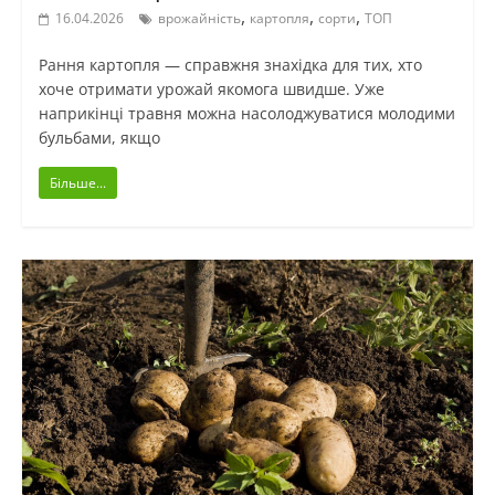
,
,
,
16.04.2026
врожайність
картопля
сорти
ТОП
Рання картопля — справжня знахідка для тих, хто
хоче отримати урожай якомога швидше. Уже
наприкінці травня можна насолоджуватися молодими
бульбами, якщо
Більше...