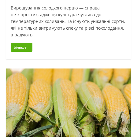
Вирощування солодкого перцю — справа
не з простих, адже ця культура чутлива до
температурних коливань. Та існують унікальні сорти,
які не тільки витримують спеку та різкі похолодання,
а радують
Більше...