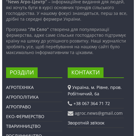
“News Агро-Центр”
– інформаційне видання для людей,
які хочуть бути в курсі основних трендів сільського
господарства. У нашому фокусі знаходяться, перш за все,
дрібні та середні фермери України.
Програма
“Ля Село”
створена для популяризації
фермерства, адже саме сільське господарство підтримує
країну на шляху до успішного розвитку. Наші журналісти
зроблять усе, щоб перебування на нашому сайті було
максимально інформативним та цікавим.
РОЗДІЛИ
КОНТАКТИ
АГРОТЕХНІКА
Україна, м. Рівне, пров.
Робітничий, 6а
АГРОПОЛІТИКА
+38 067 364 71 72
АГРОПРАВО
agroc.news@gmail.com
ЕКО-ФЕРМЕРСТВО
Зворотній зв’язок
ТВАРИННИЦТВО
РОСЛИННИЦТВО