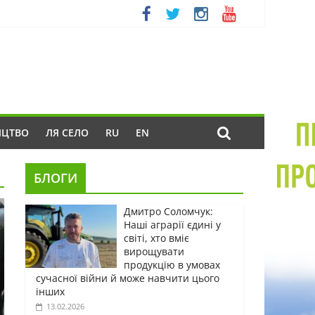
ИЦТВО
ЛЯ СЕЛО
RU
EN
БЛОГИ
Дмитро Соломчук:
Наші аграрії єдині у
світі, хто вміє
вирощувати
продукцію в умовах
сучасної війни й може навчити цього
інших
13.02.2026