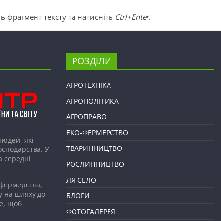
ь фрагмент тексту та натисніть
Ctrl+Enter
.
РОЗДІЛИ
АГРОТЕХНІКА
АГРОПОЛІТИКА
АГРОПРАВО
ЕКО-ФЕРМЕРСТВО
людей, які
ТВАРИННИЦТВО
господарства. У
а середні
РОСЛИННИЦТВО
ЛЯ СЕЛО
 фермерства,
у на шляху до
БЛОГИ
е, щоб
ФОТОГАЛЕРЕЯ