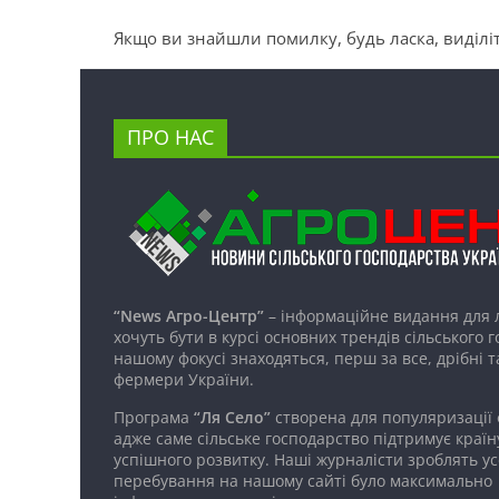
Якщо ви знайшли помилку, будь ласка, виділіт
ПРО НАС
“News Агро-Центр”
– інформаційне видання для 
хочуть бути в курсі основних трендів сільського 
нашому фокусі знаходяться, перш за все, дрібні т
фермери України.
Програма
“Ля Село”
створена для популяризації
адже саме сільське господарство підтримує країн
успішного розвитку. Наші журналісти зроблять ус
перебування на нашому сайті було максимально