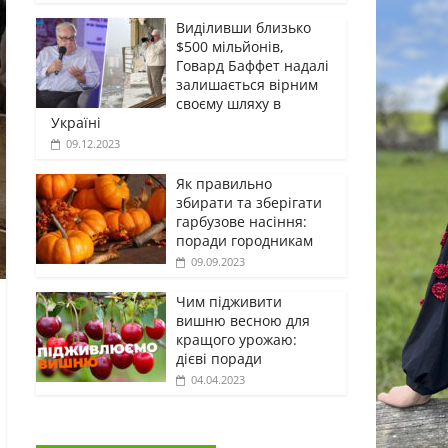
Виділивши близько
$500 мільйонів,
Говард Баффет надалі
залишається вірним
своєму шляху в
Україні
09.12.2023
Як правильно
збирати та зберігати
гарбузове насіння:
поради городникам
09.09.2023
Чим підживити
вишню весною для
кращого урожаю:
дієві поради
04.04.2023