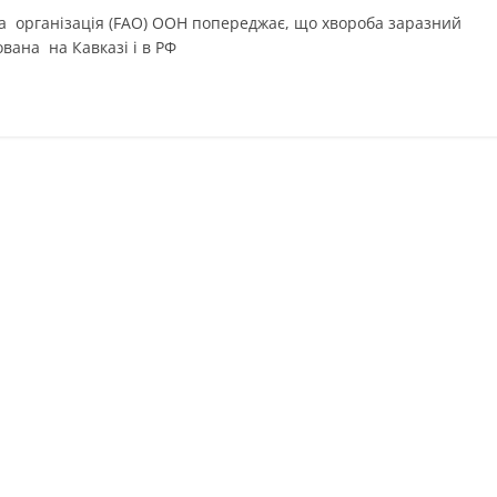
ка організація (FAO) ООН попереджає, що хвороба заразний
ована на Кавказі і в РФ