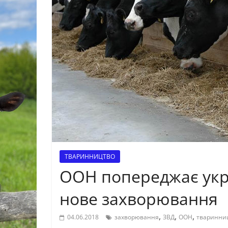
ТВАРИННИЦТВО
ООН попереджає укр
нове захворювання
,
,
,
04.06.2018
захворювання
ЗВД
ООН
тваринни