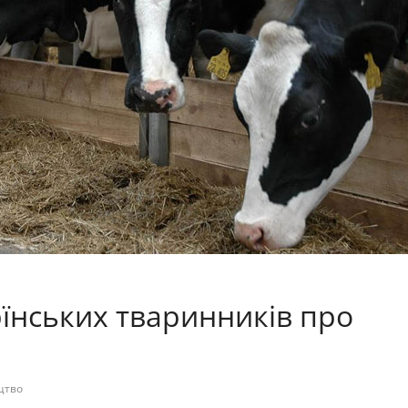
їнських тваринників про
цтво