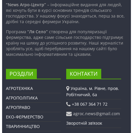
“News Агро-Центр”
– інформаційне видання для людей,
які хочуть бути в курсі основних трендів сільського
господарства. У нашому фокусі знаходяться, перш за все,
дрібні та середні фермери України.
Програма
“Ля Село”
створена для популяризації
фермерства, адже саме сільське господарство підтримує
країну на шляху до успішного розвитку. Наші журналісти
зроблять усе, щоб перебування на нашому сайті було
максимально інформативним та цікавим.
РОЗДІЛИ
КОНТАКТИ
АГРОТЕХНІКА
Україна, м. Рівне, пров.
Робітничий, 6а
АГРОПОЛІТИКА
+38 067 364 71 72
АГРОПРАВО
agroc.news@gmail.com
ЕКО-ФЕРМЕРСТВО
Зворотній зв’язок
ТВАРИННИЦТВО