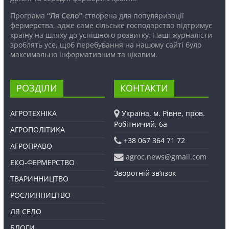
Програма
“Ля Село”
створена для популяризації
фермерства, адже саме сільське господарство підтримує
країну на шляху до успішного розвитку. Наші журналісти
зроблять усе, щоб перебування на нашому сайті було
максимально інформативним та цікавим.
РОЗДІЛИ
КОНТАКТИ
АГРОТЕХНІКА
Україна, м. Рівне, пров.
Робітничий, 6а
АГРОПОЛІТИКА
+38 067 364 71 72
АГРОПРАВО
agroc.news@gmail.com
ЕКО-ФЕРМЕРСТВО
Зворотній зв’язок
ТВАРИННИЦТВО
РОСЛИННИЦТВО
ЛЯ СЕЛО
БЛОГИ