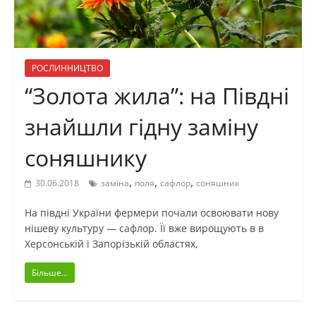
РОСЛИННИЦТВО
“Золота жила”: на Півдні
знайшли гідну заміну
соняшнику
,
,
,
30.06.2018
заміна
поля
сафлор
соняшник
На півдні України фермери почали освоювати нову
нішеву культуру — сафлор. Її вже вирощують в в
Херсонській і Запорізькій областях,
Більше...