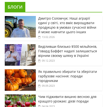
БЛОГИ
Дмитро Соломчук: Наші аграрії
єдині у світі, хто вміє вирощувати
продукцію в умовах сучасної війни
й може навчити цього інших
13.02.2026
Виділивши близько $500 мільйонів,
Говард Баффет надалі залишається
вірним своєму шляху в Україні
09.12.2023
Як правильно збирати та зберігати
гарбузове насіння: поради
городникам
09.09.2023
Чим підживити вишню весною для
кращого урожаю: дієві поради
04.04.2023