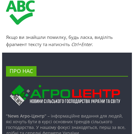
Якщо ви знайшли помилку, будь ласка, виділіть
фрагмент тексту та натисніть
Ctrl+Enter
.
ПРО НАС
“News Агро-Центр”
– інформаційне видання для людей,
які хочуть бути в курсі основних трендів сільського
господарства. У нашому фокусі знаходяться, перш за все,
дрібні та середні фермери України.