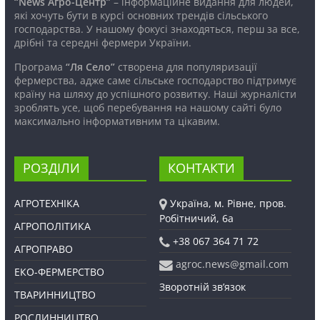
“News Агро-Центр”
– інформаційне видання для людей,
які хочуть бути в курсі основних трендів сільського
господарства. У нашому фокусі знаходяться, перш за все,
дрібні та середні фермери України.
Програма
“Ля Село”
створена для популяризації
фермерства, адже саме сільське господарство підтримує
країну на шляху до успішного розвитку. Наші журналісти
зроблять усе, щоб перебування на нашому сайті було
максимально інформативним та цікавим.
РОЗДІЛИ
КОНТАКТИ
АГРОТЕХНІКА
Україна, м. Рівне, пров.
Робітничий, 6а
АГРОПОЛІТИКА
+38 067 364 71 72
АГРОПРАВО
agroc.news@gmail.com
ЕКО-ФЕРМЕРСТВО
Зворотній зв’язок
ТВАРИННИЦТВО
РОСЛИННИЦТВО