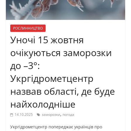
РОСЛИННИЦТВО
Уночі 15 жовтня
очікуються заморозки
до –3°:
Укргідрометцентр
назвав області, де буде
найхолодніше
,
14.10.2025
заморозки
погода
Укргідрометцентр попереджає українців про