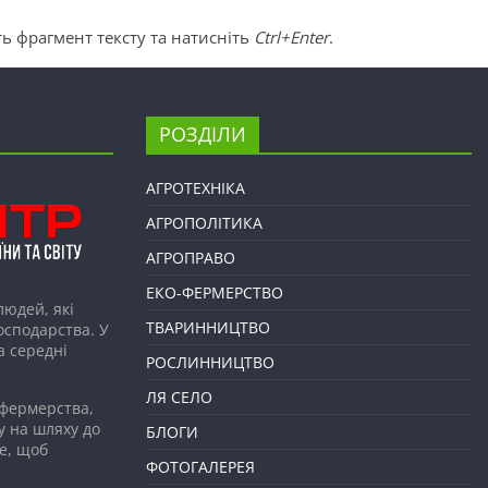
ь фрагмент тексту та натисніть
Ctrl+Enter
.
РОЗДІЛИ
АГРОТЕХНІКА
АГРОПОЛІТИКА
АГРОПРАВО
ЕКО-ФЕРМЕРСТВО
людей, які
ТВАРИННИЦТВО
господарства. У
а середні
РОСЛИННИЦТВО
ЛЯ СЕЛО
 фермерства,
у на шляху до
БЛОГИ
е, щоб
ФОТОГАЛЕРЕЯ