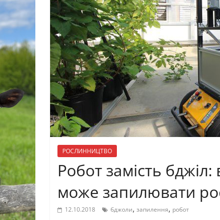
РОСЛИННИЦТВО
Робот замість бджіл:
може запилювати рос
,
,
12.10.2018
бджоли
запилення
робот