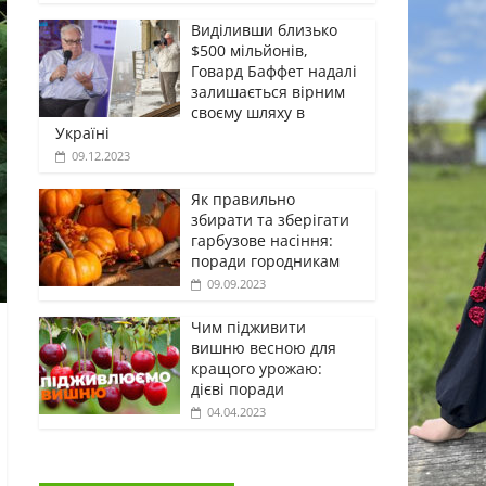
Виділивши близько
$500 мільйонів,
Говард Баффет надалі
залишається вірним
своєму шляху в
Україні
09.12.2023
Як правильно
збирати та зберігати
гарбузове насіння:
поради городникам
09.09.2023
Чим підживити
вишню весною для
кращого урожаю:
дієві поради
04.04.2023