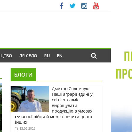
ИЦТВО
ЛЯ СЕЛО
RU
EN
БЛОГИ
Дмитро Соломчук:
Наші аграрії єдині у
світі, хто вміє
вирощувати
продукцію в умовах
сучасної війни й може навчити цього
інших
13.02.2026