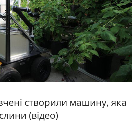
 вчені створили машину, яка
лини (відео)