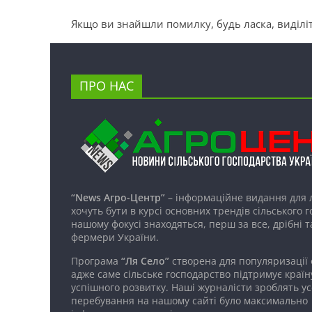
Якщо ви знайшли помилку, будь ласка, виділіт
ПРО НАС
“News Агро-Центр”
– інформаційне видання для 
хочуть бути в курсі основних трендів сільського 
нашому фокусі знаходяться, перш за все, дрібні т
фермери України.
Програма
“Ля Село”
створена для популяризації
адже саме сільське господарство підтримує країн
успішного розвитку. Наші журналісти зроблять ус
перебування на нашому сайті було максимально