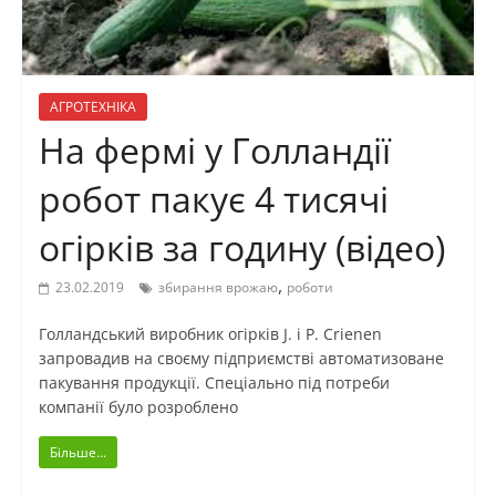
АГРОТЕХНІКА
На фермі у Голландії
робот пакує 4 тисячі
огірків за годину (відео)
,
23.02.2019
збирання врожаю
роботи
Голландський виробник огірків J. і P. Crienen
запровадив на своєму підприємстві автоматизоване
пакування продукції. Спеціально під потреби
компанії було розроблено
Більше...