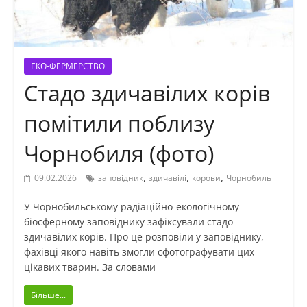
ЕКО-ФЕРМЕРСТВО
Стадо здичавілих корів
помітили поблизу
Чорнобиля (фото)
,
,
,
09.02.2026
заповідник
здичавілі
корови
Чорнобиль
У Чорнобильському радіаційно-екологічному
біосферному заповіднику зафіксували стадо
здичавілих корів. Про це розповіли у заповіднику,
фахівці якого навіть змогли сфотографувати цих
цікавих тварин. За словами
Більше...