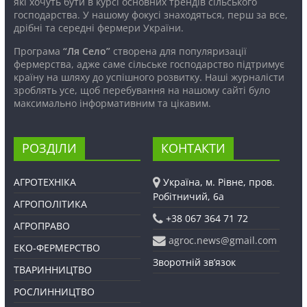
які хочуть бути в курсі основних трендів сільського
господарства. У нашому фокусі знаходяться, перш за все,
дрібні та середні фермери України.
Програма
“Ля Село”
створена для популяризації
фермерства, адже саме сільське господарство підтримує
країну на шляху до успішного розвитку. Наші журналісти
зроблять усе, щоб перебування на нашому сайті було
максимально інформативним та цікавим.
РОЗДІЛИ
КОНТАКТИ
АГРОТЕХНІКА
Україна, м. Рівне, пров.
Робітничий, 6а
АГРОПОЛІТИКА
+38 067 364 71 72
АГРОПРАВО
agroc.news@gmail.com
ЕКО-ФЕРМЕРСТВО
Зворотній зв’язок
ТВАРИННИЦТВО
РОСЛИННИЦТВО