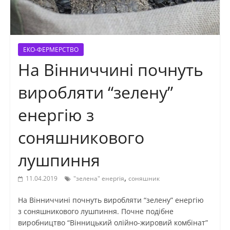
ЕКО-ФЕРМЕРСТВО
На Вінниччині почнуть
виробляти “зелену”
енергію з
соняшникового
лушпиння
,
11.04.2019
"зелена" енергія
соняшник
На Вінниччині почнуть виробляти “зелену” енергію
з соняшникового лушпиння. Почне подібне
виробництво “Вінницький олійно-жировий комбінат”