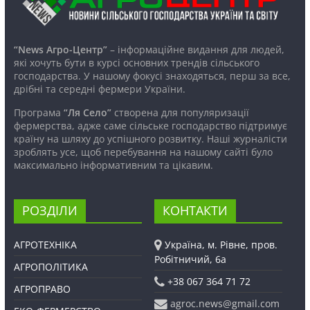
“News Агро-Центр”
– інформаційне видання для людей,
які хочуть бути в курсі основних трендів сільського
господарства. У нашому фокусі знаходяться, перш за все,
дрібні та середні фермери України.
Програма
“Ля Село”
створена для популяризації
фермерства, адже саме сільське господарство підтримує
країну на шляху до успішного розвитку. Наші журналісти
зроблять усе, щоб перебування на нашому сайті було
максимально інформативним та цікавим.
РОЗДІЛИ
КОНТАКТИ
АГРОТЕХНІКА
Україна, м. Рівне, пров.
Робітничий, 6а
АГРОПОЛІТИКА
+38 067 364 71 72
АГРОПРАВО
agroc.news@gmail.com