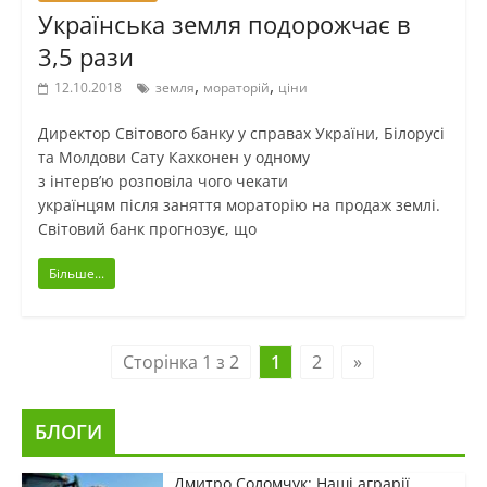
Українська земля подорожчає в
3,5 рази
,
,
12.10.2018
земля
мораторій
ціни
Директор Світового банку у справах України, Білорусі
та Молдови Сату Кахконен у одному
з інтерв’ю розповіла чого чекати
українцям після заняття мораторію на продаж землі.
Світовий банк прогнозує, що
Більше...
Сторінка 1 з 2
1
2
»
БЛОГИ
Дмитро Соломчук: Наші аграрії