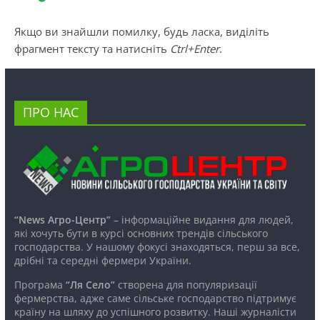
Якщо ви знайшли помилку, будь ласка, виділіть
фрагмент тексту та натисніть
Ctrl+Enter
.
ПРО НАС
“News Агро-Центр”
– інформаційне видання для людей,
які хочуть бути в курсі основних трендів сільського
господарства. У нашому фокусі знаходяться, перш за все,
дрібні та середні фермери України.
Програма
“Ля Село”
створена для популяризації
фермерства, адже саме сільське господарство підтримує
країну на шляху до успішного розвитку. Наші журналісти