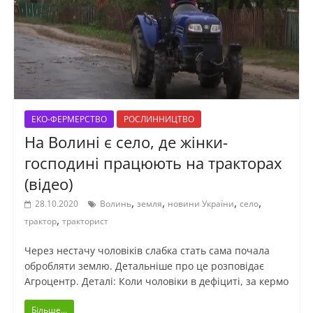
ЕКО-ФЕРМЕРСТВО
РОСЛИННИЦТВО
На Волині є село, де жінки-
господині працюють на тракторах
(відео)
,
,
,
,
28.10.2020
Волинь
земля
новини України
село
,
трактор
тракторист
Через нестачу чоловіків слабка стать сама почала
обробляти землю. Детальніше про це розповідає
Агроцентр. Деталі: Коли чоловіки в дефіциті, за кермо
Більше...