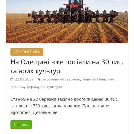
АГРОПОЛІТИКА
На Одещині вже посіяли на 30 тис.
га ярих культур
,
,
,
22.03.2022
агроновини
зернові
новини Одещини
,
,
посівна
ферма
ярі культури
Станом на 22 березня засіяно ярого ячменю 30 тис.
га площ із 750 тис. запланованих. Про це пише
agrotimes. Детальніше
Більше...