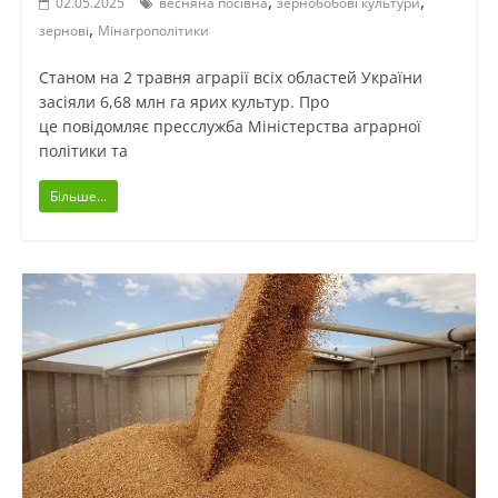
,
,
02.05.2025
весняна посівна
зернобобові культури
,
зернові
Мінагрополітики
Станом на 2 травня аграрії всіх областей України
засіяли 6,68 млн га ярих культур. Про
це повідомляє пресслужба Міністерства аграрної
політики та
Більше...