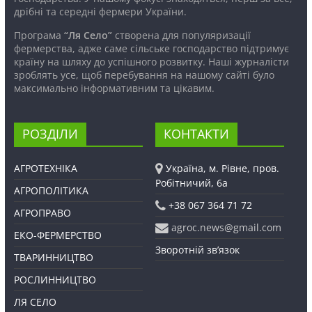
дрібні та середні фермери України.
Програма
“Ля Село”
створена для популяризації
фермерства, адже саме сільське господарство підтримує
країну на шляху до успішного розвитку. Наші журналісти
зроблять усе, щоб перебування на нашому сайті було
максимально інформативним та цікавим.
РОЗДІЛИ
КОНТАКТИ
АГРОТЕХНІКА
Україна, м. Рівне, пров.
Робітничий, 6а
АГРОПОЛІТИКА
+38 067 364 71 72
АГРОПРАВО
agroc.news@gmail.com
ЕКО-ФЕРМЕРСТВО
Зворотній зв’язок
ТВАРИННИЦТВО
РОСЛИННИЦТВО
ЛЯ СЕЛО