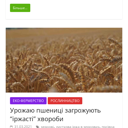
Більше...
ЕКО-ФЕРМЕРСТВО
РОСЛИННИЦТВО
Урожаю пшениці загрожують
“іржасті” хвороби
,
,
31.03.2021
зернові
листкова іржа в зернових
посівна