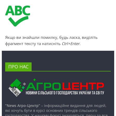
Якщо ви знайшли помилку, будь ласка, виділіть
фрагмент тексту та натисніть
Ctrl+Enter
.
ПРО НАС
“News Агро-Центр”
– інформаційне видання для людей,
які хочуть бути в курсі основних трендів сільського
господарства. У нашому фокусі знаходяться, перш за все,