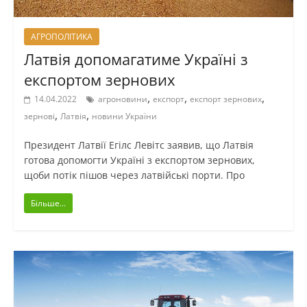
АГРОПОЛІТИКА
Латвія допомагатиме Україні з
експортом зернових
,
,
,
14.04.2022
агроновини
експорт
експорт зернових
,
,
зернові
Латвія
новини України
Президент Латвії Егілс Левітс заявив, що Латвія
готова допомогти Україні з експортом зернових,
щоби потік пішов через латвійські порти. Про
Більше...