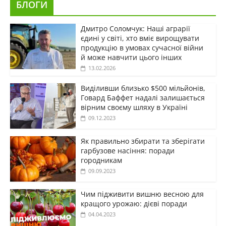
БЛОГИ
Дмитро Соломчук: Наші аграрії
єдині у світі, хто вміє вирощувати
продукцію в умовах сучасної війни
й може навчити цього інших
13.02.2026
Виділивши близько $500 мільйонів,
Говард Баффет надалі залишається
вірним своєму шляху в Україні
09.12.2023
Як правильно збирати та зберігати
гарбузове насіння: поради
городникам
09.09.2023
Чим підживити вишню весною для
кращого урожаю: дієві поради
04.04.2023