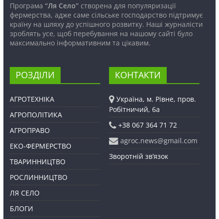
Програма
“Ля Село”
створена для популяризації
фермерства, адже саме сільське господарство підтримує
країну на шляху до успішного розвитку. Наші журналісти
зроблять усе, щоб перебування на нашому сайті було
максимально інформативним та цікавим.
РОЗДІЛИ
КОНТАКТИ
АГРОТЕХНІКА
Україна, м. Рівне, пров.
Робітничий, 6а
АГРОПОЛІТИКА
+38 067 364 71 72
АГРОПРАВО
agroc.news@gmail.com
ЕКО-ФЕРМЕРСТВО
Зворотній зв’язок
ТВАРИННИЦТВО
РОСЛИННИЦТВО
ЛЯ СЕЛО
БЛОГИ