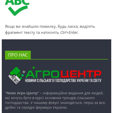
Якщо ви знайшли помилку, будь ласка, виділіть
фрагмент тексту та натисніть
Ctrl+Enter
.
ПРО НАС
“News Агро-Центр”
– інформаційне видання для людей,
які хочуть бути в курсі основних трендів сільського
господарства. У нашому фокусі знаходяться, перш за все,
дрібні та середні фермери України.