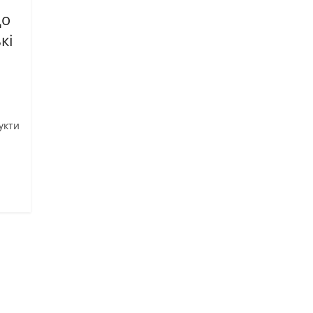
що
кі
укти