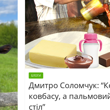
БЛОГИ
Дмитро Соломчук: “К
ковбасу, а пальмови
стіл”