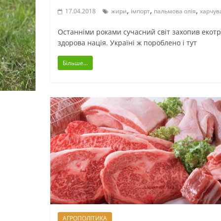
,
,
,
17.04.2018
жири
імпорт
пальмова олія
харчув
Останніми роками сучасний світ захопив екот
здорова нація. Україні ж пороблено і тут
Більше...
АГРОПОЛІТИКА