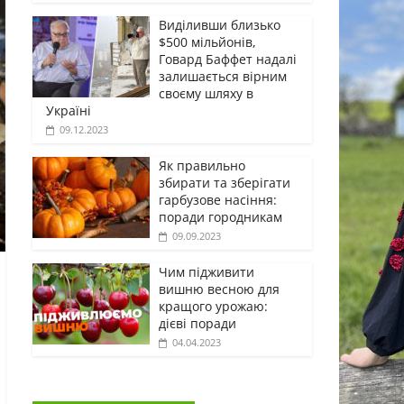
Виділивши близько
$500 мільйонів,
Говард Баффет надалі
залишається вірним
своєму шляху в
Україні
09.12.2023
Як правильно
збирати та зберігати
гарбузове насіння:
поради городникам
09.09.2023
Чим підживити
вишню весною для
кращого урожаю:
дієві поради
04.04.2023