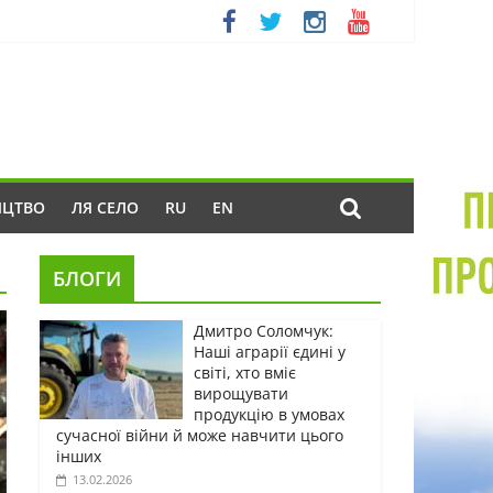
ИЦТВО
ЛЯ СЕЛО
RU
EN
БЛОГИ
Дмитро Соломчук:
Наші аграрії єдині у
світі, хто вміє
вирощувати
продукцію в умовах
сучасної війни й може навчити цього
інших
13.02.2026