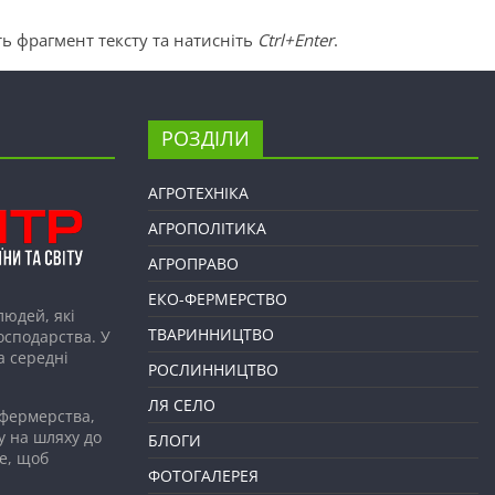
ь фрагмент тексту та натисніть
Ctrl+Enter
.
РОЗДІЛИ
АГРОТЕХНІКА
АГРОПОЛІТИКА
АГРОПРАВО
ЕКО-ФЕРМЕРСТВО
людей, які
ТВАРИННИЦТВО
господарства. У
а середні
РОСЛИННИЦТВО
ЛЯ СЕЛО
 фермерства,
у на шляху до
БЛОГИ
е, щоб
ФОТОГАЛЕРЕЯ