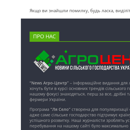
Якщо ви знайшли помилку, будь ласка, виділіт
ПРО НАС
“News Агро-Центр”
– інформаційне видання для 
хочуть бути в курсі основних трендів сільського 
нашому фокусі знаходяться, перш за все, дрібні т
фермери України.
Програма
“Ля Село”
створена для популяризації
адже саме сільське господарство підтримує країн
успішного розвитку. Наші журналісти зроблять ус
перебування на нашому сайті було максимально