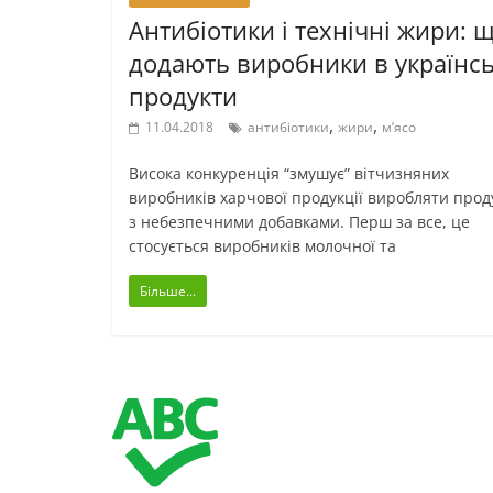
Антибіотики і технічні жири: 
додають виробники в українсь
продукти
,
,
11.04.2018
антибіотики
жири
м’ясо
Висока конкуренція “змушує” вітчизняних
виробників харчової продукції виробляти прод
з небезпечними добавками. Перш за все, це
стосується виробників молочної та
Більше...