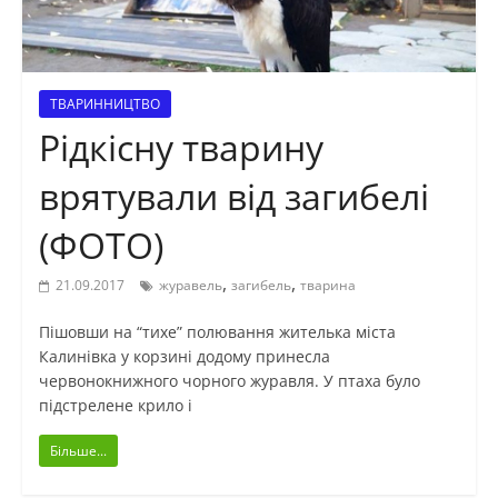
ТВАРИННИЦТВО
Рідкісну тварину
врятували від загибелі
(ФОТО)
,
,
21.09.2017
журавель
загибель
тварина
Пішовши на “тихе” полювання жителька міста
Калинівка у корзині додому принесла
червонокнижного чорного журавля. У птаха було
підстрелене крило і
Більше...