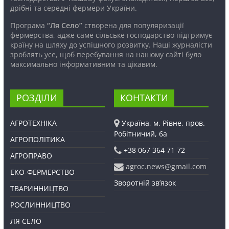
дрібні та середні фермери України.
Програма
“Ля Село”
створена для популяризації
фермерства, адже саме сільське господарство підтримує
країну на шляху до успішного розвитку. Наші журналісти
зроблять усе, щоб перебування на нашому сайті було
максимально інформативним та цікавим.
РОЗДІЛИ
КОНТАКТИ
АГРОТЕХНІКА
Україна, м. Рівне, пров.
Робітничий, 6а
АГРОПОЛІТИКА
+38 067 364 71 72
АГРОПРАВО
agroc.news@gmail.com
ЕКО-ФЕРМЕРСТВО
Зворотній зв’язок
ТВАРИННИЦТВО
РОСЛИННИЦТВО
ЛЯ СЕЛО