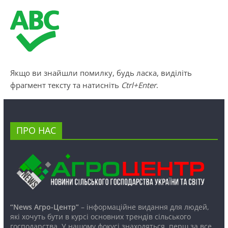
Якщо ви знайшли помилку, будь ласка, виділіть
фрагмент тексту та натисніть
Ctrl+Enter
.
ПРО НАС
“News Агро-Центр”
– інформаційне видання для людей,
які хочуть бути в курсі основних трендів сільського
господарства. У нашому фокусі знаходяться, перш за все,