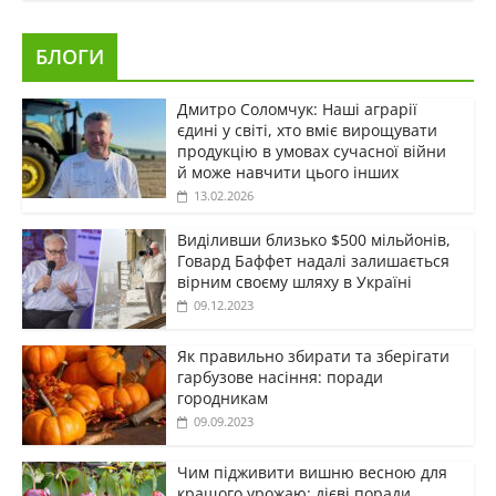
БЛОГИ
Дмитро Соломчук: Наші аграрії
єдині у світі, хто вміє вирощувати
продукцію в умовах сучасної війни
й може навчити цього інших
13.02.2026
Виділивши близько $500 мільйонів,
Говард Баффет надалі залишається
вірним своєму шляху в Україні
09.12.2023
Як правильно збирати та зберігати
гарбузове насіння: поради
городникам
09.09.2023
Чим підживити вишню весною для
кращого урожаю: дієві поради