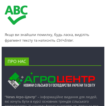
Якщо ви знайшли помилку, будь ласка, виділіть
фрагмент тексту та натисніть
Ctrl+Enter
.
ПРО НАС
“News Агро-Центр”
– інформаційне видання для людей,
які хочуть бути в курсі основних трендів сільського
господарства. У нашому фокусі знаходяться, перш за все,