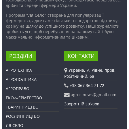
дрібні та середні фермери України.
Програма
“Ля Село”
створена для популяризації
фермерства, адже саме сільське господарство підтримує
країну на шляху до успішного розвитку. Наші журналісти
зроблять усе, щоб перебування на нашому сайті було
максимально інформативним та цікавим.
РОЗДІЛИ
КОНТАКТИ
АГРОТЕХНІКА
Україна, м. Рівне, пров.
Робітничий, 6а
АГРОПОЛІТИКА
+38 067 364 71 72
АГРОПРАВО
agroc.news@gmail.com
ЕКО-ФЕРМЕРСТВО
Зворотній зв’язок
ТВАРИННИЦТВО
РОСЛИННИЦТВО
ЛЯ СЕЛО