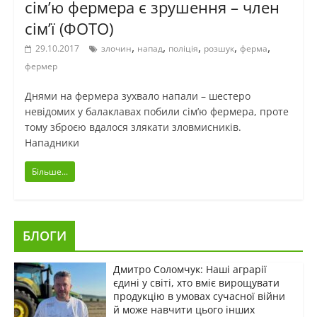
сім’ю фермера є зрушення – член
сім’ї (ФОТО)
,
,
,
,
,
29.10.2017
злочин
напад
поліція
розшук
ферма
фермер
Днями на фермера зухвало напали – шестеро
невідомих у балаклавах побили сім’ю фермера, проте
тому зброєю вдалося злякати зловмисників.
Нападники
Більше...
БЛОГИ
Дмитро Соломчук: Наші аграрії
єдині у світі, хто вміє вирощувати
продукцію в умовах сучасної війни
й може навчити цього інших