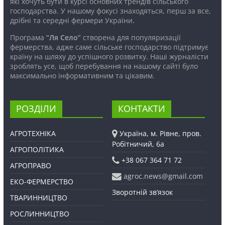
які хочуть бути в курсі основних трендів сільського
господарства. У нашому фокусі знаходяться, перш за все,
дрібні та середні фермери України.
Програма
“Ля Село”
створена для популяризації
фермерства, адже саме сільське господарство підтримує
країну на шляху до успішного розвитку. Наші журналісти
зроблять усе, щоб перебування на нашому сайті було
максимально інформативним та цікавим.
РОЗДІЛИ
КОНТАКТИ
АГРОТЕХНІКА
Україна, м. Рівне, пров.
Робітничий, 6а
АГРОПОЛІТИКА
+38 067 364 71 72
АГРОПРАВО
agroc.news@gmail.com
ЕКО-ФЕРМЕРСТВО
Зворотній зв’язок
ТВАРИННИЦТВО
РОСЛИННИЦТВО