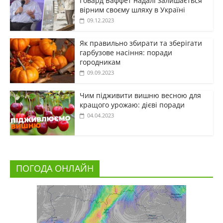
Говард Баффет надалі залишається
вірним своєму шляху в Україні
09.12.2023
Як правильно збирати та зберігати
гарбузове насіння: поради
городникам
09.09.2023
Чим підживити вишню весною для
кращого урожаю: дієві поради
04.04.2023
ПОГОДА ОНЛАЙН