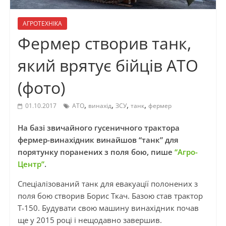
АГРОТЕХНІКА
Фермер створив танк,
який врятує бійців АТО
(фото)
,
,
,
,
01.10.2017
АТО
винахід
ЗСУ
танк
фермер
На базі звичайного гусеничного трактора
фермер-винахідник винайшов “танк” для
порятунку поранених з поля бою, пише
“Агро-
Центр”
.
Спеціалізований танк для евакуації полонених з
поля бою створив Борис Ткач. Базою став трактор
Т-150. Будувати свою машину винахідник почав
ще у 2015 році і нещодавно завершив.