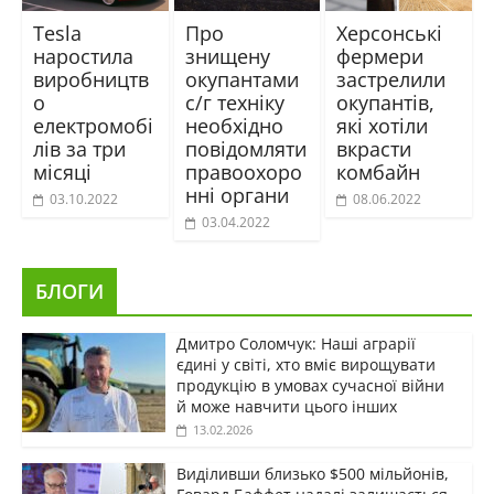
Tesla
Про
Херсонські
наростила
знищену
фермери
виробництв
окупантами
застрелили
о
с/г техніку
окупантів,
електромобі
необхідно
які хотіли
лів за три
повідомляти
вкрасти
місяці
правоохоро
комбайн
нні органи
03.10.2022
08.06.2022
03.04.2022
БЛОГИ
Дмитро Соломчук: Наші аграрії
єдині у світі, хто вміє вирощувати
продукцію в умовах сучасної війни
й може навчити цього інших
13.02.2026
Виділивши близько $500 мільйонів,