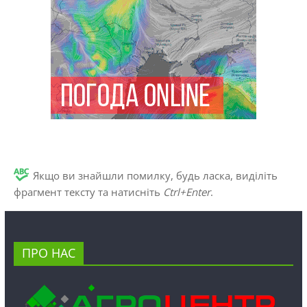
Якщо ви знайшли помилку, будь ласка, виділіть
фрагмент тексту та натисніть
Ctrl+Enter
.
ПРО НАС