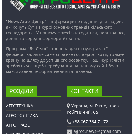
“News Агро-Центр”
– інформаційне видання для людей,
які хочуть бути в курсі основних трендів сільського
господарства. У нашому фокусі знаходяться, перш за все,
дрібні та середні фермери України.
Програма
“Ля Село”
створена для популяризації
фермерства, адже саме сільське господарство підтримує
країну на шляху до успішного розвитку. Наші журналісти
зроблять усе, щоб перебування на нашому сайті було
максимально інформативним та цікавим.
РОЗДІЛИ
КОНТАКТИ
АГРОТЕХНІКА
Україна, м. Рівне, пров.
Робітничий, 6а
АГРОПОЛІТИКА
+38 067 364 71 72
АГРОПРАВО
agroc.news@gmail.com