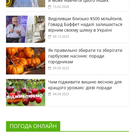
й може навчити цього інших
13.02.2026
Виділивши близько $500 мільйонів,
Говард Баффет надалі залишається
вірним своєму шляху в Україні
09.12.2023
Як правильно збирати та зберігати
гарбузове насіння: поради
городникам
09.09.2023
Чим підживити вишню весною для
кращого урожаю: дієві поради
04.04.2023
ПОГОДА ОНЛАЙН