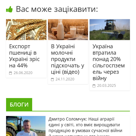
Вас може зацікавити:
Експорт
В Україні
Україна
пшениці в
молочні
втратила
Україні зріс
продукти
понад 20%
на 44%
підскочать у
сільгоспзем
ціні (відео)
ель через
26.06.2020
війну
24.11.2020
20.03.2025
БЛОГИ
Дмитро Соломчук: Наші аграрії
єдині у світі, хто вміє вирощувати
продукцію в умовах сучасної війни