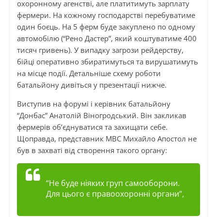
охоронному агенстві, але платитимуть зарплату
фермери. На кожному господарстві перебуватиме
один боєць. На 5 ферм буде закуплено по одному
автомобілю (“Рено Дастер”, який коштуватиме 400
тисяч гривень). У випадку загрози рейдерству,
бійці оперативно збиратимуться та вирушатимуть
на місце події. Детальніше схему роботи
батальйону дивіться у презентації нижче.
Виступив на форумі і керівник батальйону
“Донбас” Анатолій Віногродський. Він закликав
фермерів об’єднуватися та захищати себе.
Щоправда, представник МВС Михайло Апостол не
був в захваті від створення такого органу:
“Не буде ніяких груп самооборони.
Для цього є правоохоронні органи”,