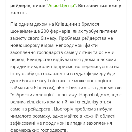
рейдерів, пише
“Агро-Центр”
. Він з’явиться вже у
жовтні.
Під одним дахом на Київщини зібралося
щонайменше 200 фермерів, яких турбує питання
захисту свого бізнесу. Проблема рейдерства не
нова: щороку відомі непоодинокі факти
захоплення господарств саме у літній та осінній
період. Рейдерство відбувається двома шляхами:
юридичним, коли підприємство переписується на
іншу особу (на оскарження в судах фермеру йде
дуже багато часу і він вже не може повноцінно
займатися бізнесом), або фізичним – за допомогою
“озброєних хлопців” і шантажу. Наразі відомо, що є
велика кількість компаній, які спеціалізуються
саме на рейдерстві. Цьогоріч проблема набула
чималого розмаху, адже майже в кожній області
зафіксовані не поодинокі випадки захоплення
фермерських господарств.