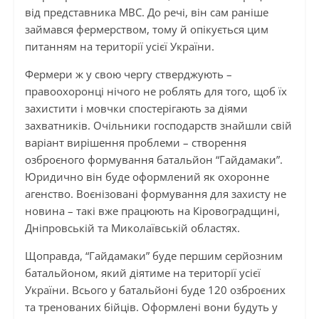
від представника МВС. До речі, він сам раніше
займався фермерством, тому й опікується цим
питанням на території усієї України.
Фермери ж у свою чергу стверджують –
правоохоронці нічого не роблять для того, щоб їх
захистити і мовчки спостерігають за діями
захватників. Очільники господарств знайшли свій
варіант вирішення проблеми – створення
озброєного формування батальйон “Гайдамаки”.
Юридично він буде оформлений як охоронне
агенство. Воєнізовані формування для захисту не
новина – такі вже працюють на Кіровоградщині,
Дніпровській та Миколаївській областях.
Щоправда, “Гайдамаки” буде першим серйозним
батальйоном, який діятиме на території усієї
України. Всього у батальйоні буде 120 озброєних
та тренованих бійців. Оформлені вони будуть у