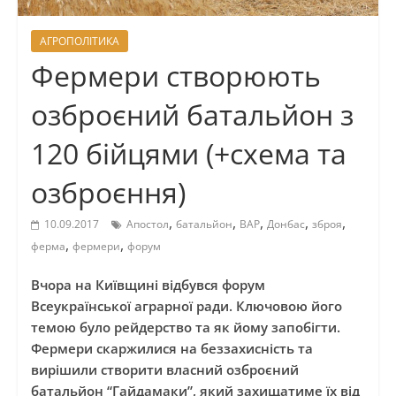
АГРОПОЛІТИКА
Фермери створюють
озброєний батальйон з
120 бійцями (+схема та
озброєння)
,
,
,
,
,
10.09.2017
Апостол
батальйон
ВАР
Донбас
зброя
,
,
ферма
фермери
форум
Вчора на Київщині відбувся форум
Всеукраїнської аграрної ради. Ключовою його
темою було рейдерство та як йому запобігти.
Фермери скаржилися на беззахисність та
вирішили створити власний озброєний
батальйон “Гайдамаки”, який захищатиме їх від