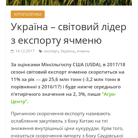
АГРОПОЛІТИКА
Україна – світовий лідер
з експорту ячменю
,
,
14.12.2017
експорт
Україна
ячмінь
За оцінками Мінсільгоспу США (USDA), в 2017/18
сезоні світовий експорт ячменю скоротиться на
11% за рік ― до 25,6 млн тонн (-3,2 млн тонн в
порівнянні з 2016/17) і буде нижче середнього
п’ятирічного значення на 2, 3%, пише
“Агро-
Центр”
.
Причиною скорочення експорту називають
ослаблення закупівель з боку Китаю на тлі
зниження внутрішньої ціни кукурудзи. Крім того,
очікується скорочення імпорту з боку Саудівської