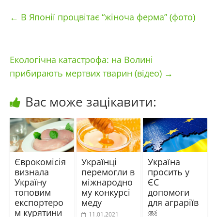
←
В Японії процвітає “жіноча ферма” (фото)
Екологічна катастрофа: на Волині
прибирають мертвих тварин (відео)
→
Вас може зацікавити:
Єврокомісія
Українці
Україна
визнала
перемогли в
просить у
Україну
міжнародно
ЄС
топовим
му конкурсі
допомоги
експортеро
меду
для аграріїв
м курятини
￼
11.01.2021