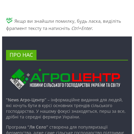
Якщо ви знайшли помилку, будь ласка, виділіть
фрагмент тексту та натисніть
Ctrl+Enter
.
ПРО НАС
“News Агро-Центр”
– інформаційне видання для людей,
які хочуть бути в курсі основних трендів сільського
господарства. У нашому фокусі знаходяться, перш за все,
дрібні та середні фермери України.
Програма
“Ля Село”
створена для популяризації
фермерства, адже саме сільське господарство підтримує