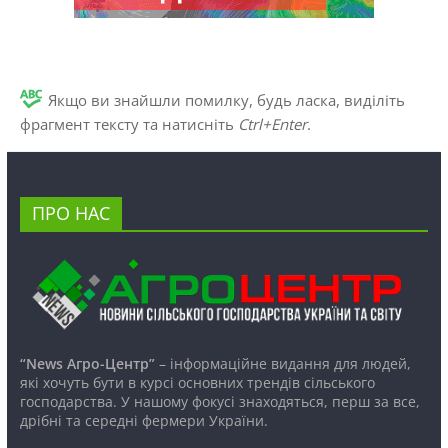
Якщо ви знайшли помилку, будь ласка, виділіть
фрагмент тексту та натисніть
Ctrl+Enter
.
ПРО НАС
“News Агро-Центр”
– інформаційне видання для людей,
які хочуть бути в курсі основних трендів сільського
господарства. У нашому фокусі знаходяться, перш за все,
дрібні та середні фермери України.