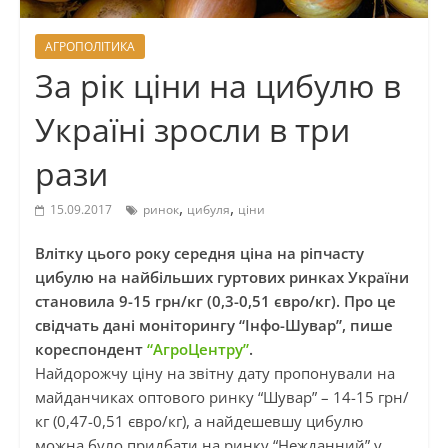
АГРОПОЛІТИКА
За рік ціни на цибулю в
Україні зросли в три
рази
,
,
15.09.2017
ринок
цибуля
ціни
Влітку цього року середня ціна на ріпчасту
цибулю на найбільших гуртових ринках України
становила 9-15 грн/кг (0,3-0,51 євро/кг). Про це
свідчать дані моніторингу “Інфо-Шувар”, пише
кореспондент
“АгроЦентру”
.
Найдорожчу ціну на звітну дату пропонували на
майданчиках оптового ринку “Шувар” – 14-15 грн/
кг (0,47-0,51 євро/кг), а найдешевшу цибулю
можна було придбати на ринку “Нежданний” у