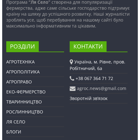
Програма
“Ля Село”
створена для популяризації
фермерства, адже саме сільське господарство підтримує
країну на шляху до успішного розвитку. Наші журналісти
зроблять усе, щоб перебування на нашому сайті було
максимально інформативним та цікавим.
РОЗДІЛИ
КОНТАКТИ
АГРОТЕХНІКА
Україна, м. Рівне, пров.
Робітничий, 6а
АГРОПОЛІТИКА
+38 067 364 71 72
АГРОПРАВО
agroc.news@gmail.com
ЕКО-ФЕРМЕРСТВО
Зворотній зв’язок
ТВАРИННИЦТВО
РОСЛИННИЦТВО
ЛЯ СЕЛО
БЛОГИ