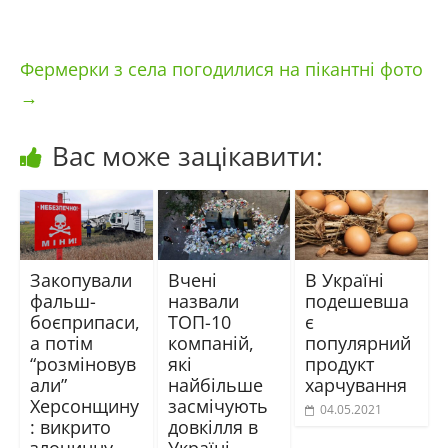
Фермерки з села погодилися на пікантні фото
→
Вас може зацікавити:
Закопували
Вчені
В Україні
фальш-
назвали
подешевша
боєприпаси,
ТОП-10
є
а потім
компаній,
популярний
“розміновув
які
продукт
али”
найбільше
харчування
Херсонщину
засмічують
04.05.2021
: викрито
довкілля в
злочинну
Україні