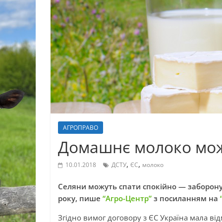
АГРОПРАВО
Домашнє молоко мож
,
,
10.01.2018
ДСТУ
ЄС
молоко
Селяни можуть спати спокійно — заборону
року, пише
“Агро-Центр”
з посиланням на
Згідно вимог договору з ЄС Україна мала від