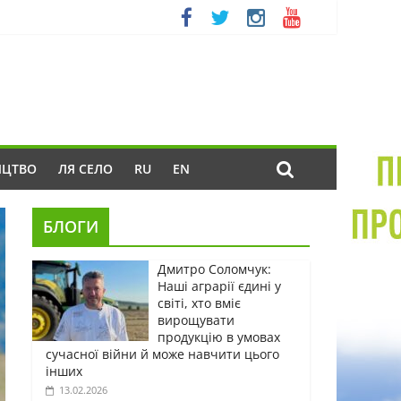
ИЦТВО
ЛЯ СЕЛО
RU
EN
БЛОГИ
Дмитро Соломчук:
Наші аграрії єдині у
світі, хто вміє
вирощувати
продукцію в умовах
сучасної війни й може навчити цього
інших
13.02.2026