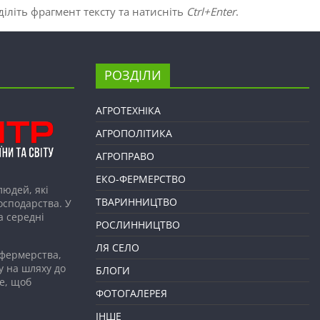
іліть фрагмент тексту та натисніть
Ctrl+Enter
.
РОЗДІЛИ
АГРОТЕХНІКА
АГРОПОЛІТИКА
АГРОПРАВО
ЕКО-ФЕРМЕРСТВО
людей, які
ТВАРИННИЦТВО
господарства. У
а середні
РОСЛИННИЦТВО
ЛЯ СЕЛО
 фермерства,
у на шляху до
БЛОГИ
е, щоб
ФОТОГАЛЕРЕЯ
ІНШЕ