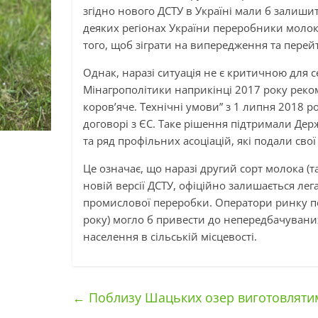
згідно нового ДСТУ в Україні мали б залишит
деяких регіонах України переробники молок
того, щоб зіграти на випередження та перей
Однак, наразі ситуація не є критичною для 
Мінагрополітики наприкінці 2017 року рек
коров’яче. Технічні умови” з 1 липня 2018 ро
договорі з ЄС. Таке рішення підтримали Дер
та ряд профільних асоціацій, які подали свої
Це означає, що наразі другий сорт молока (т
новій версії ДСТУ, офіційно залишається ле
промислової переробки. Оператори ринку по
року) могло б привести до непередбачуваних 
населення в сільській місцевості.
←
Поблизу Шацьких озер виготовлятим