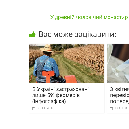
У древній чоловічий монастир
Вас може зацікавити:
В Україні застраховані
З квітн
лише 5% фермерів
переві
(інфографіка)
попере
08.11.2018
12.01.20