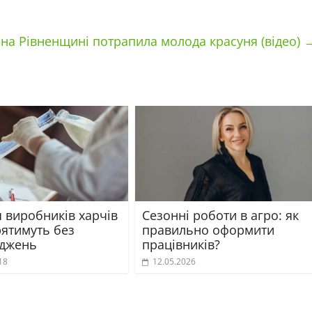
 на Рівненщині потрапила молода красуня (відео)
я виробників харчів
Сезонні роботи в агро: як
рятимуть без
правильно оформити
джень
працівників?
18
12.05.2026