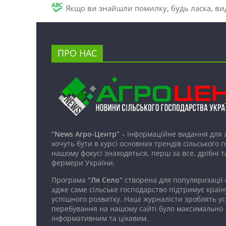
Якщо ви знайшли помилку, будь ласка, вид
ПРО НАС
“News Агро-Центр”
– інформаційне видання для 
хочуть бути в курсі основних трендів сільського 
нашому фокусі знаходяться, перш за все, дрібні т
фермери України.
Програма
“Ля Село”
створена для популяризації
адже саме сільське господарство підтримує країн
успішного розвитку. Наші журналісти зроблять ус
перебування на нашому сайті було максимально
інформативним та цікавим.