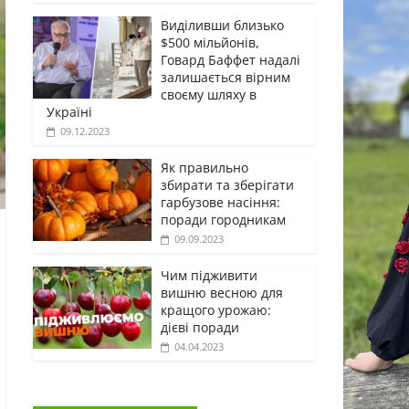
Виділивши близько
$500 мільйонів,
Говард Баффет надалі
залишається вірним
своєму шляху в
Україні
09.12.2023
Як правильно
збирати та зберігати
гарбузове насіння:
поради городникам
09.09.2023
Чим підживити
вишню весною для
кращого урожаю:
дієві поради
04.04.2023