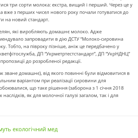
ися три сорти молока: екстра, вищий і перший. Через це у
а вже з перших чисел нового року почали готуватися до
ти на новий стандарт.
селян, які виробляють домашнє молоко. Адже
омендувало запровадити в дію ДСТУ “Молоко-сировина
ку. Тобто, на півроку пізніше, аніж це передбачено у
жветфітослужба, ДП “Укрметртестстандарт”, ДП “УкрНДНЦ”
 пропозиції до розробленої редакції.
ак зване домашнє), від якого повинні були відмовитися в
гальним варіантом при реалізації сировини для
боювалися, що таке рішення (заборона з 1 січня 2018
наслідків, як для молочної галузі загалом, так і для
уть екологічний мед