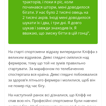
тракторів, і поки я ріс, коли
починався шторм, мені доводилося
бігати. У нас було 2 тисячі овець на
2 тисячі акрів. Іноді мені доводилося
шукати їх і два, і три дні. Я довго
шукав і завжди знаходив їх. Я
вважаю, що зможу бігти в цій гонці”,
На старті спортсмени відразу випередили Кліффа з
великим відривом. Деякі глядачі сміялися над
фермером, тому що той не зумів правильно
стартувати. За марафоном по телебаченню
спостерігала вся країна. Деякі глядачі побоювалися
за здоров’я літнього фермера і молилися, щоб він
не помер під час бігу.
На наступний ранок всі дізналися, що Кліфф не
спав всю ніч. Професійні спортсмени були навчені