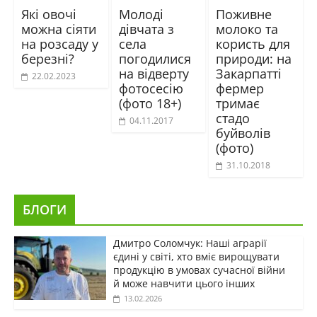
Які овочі
Молоді
Поживне
можна сіяти
дівчата з
молоко та
на розсаду у
села
користь для
березні?
погодилися
природи: на
на відверту
Закарпатті
22.02.2023
фотосесію
фермер
(фото 18+)
тримає
стадо
04.11.2017
буйволів
(фото)
31.10.2018
БЛОГИ
Дмитро Соломчук: Наші аграрії
єдині у світі, хто вміє вирощувати
продукцію в умовах сучасної війни
й може навчити цього інших
13.02.2026