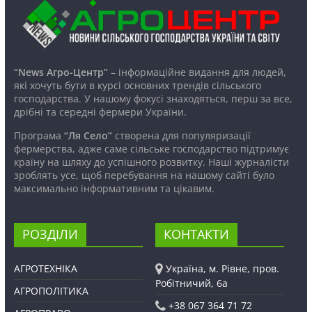
“News Агро-Центр”
– інформаційне видання для людей,
які хочуть бути в курсі основних трендів сільського
господарства. У нашому фокусі знаходяться, перш за все,
дрібні та середні фермери України.
Програма
“Ля Село”
створена для популяризації
фермерства, адже саме сільське господарство підтримує
країну на шляху до успішного розвитку. Наші журналісти
зроблять усе, щоб перебування на нашому сайті було
максимально інформативним та цікавим.
РОЗДІЛИ
КОНТАКТИ
АГРОТЕХНІКА
Україна, м. Рівне, пров.
Робітничий, 6а
АГРОПОЛІТИКА
+38 067 364 71 72