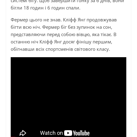
системі бігу. Щоб завершити гонку за 6 днів, вони
бігли 18 годин і 6 годин спали.
Фермер цього не знав. Кліфф Янг продовжував
бігти всю ніч. Фермер біг без зупинок на сон,
представляючи перед собою вівцю, яка тікає. В
останню ніч Кліфф Янг досяг фінішу першим,
обігнавши всіх спортсменів світового класу.