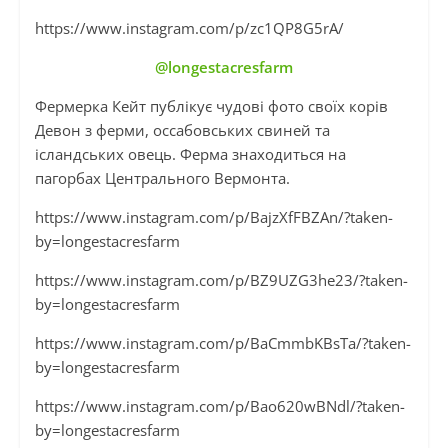
https://www.instagram.com/p/zc1QP8G5rA/
@longestacresfarm
Фермерка Кейт публікує чудові фото своїх корів
Девон з ферми, оссабовських свиней та
ісландських овець. Ферма знаходиться на
пагорбах Центрального Вермонта.
https://www.instagram.com/p/BajzXfFBZAn/?taken-
by=longestacresfarm
https://www.instagram.com/p/BZ9UZG3he23/?taken-
by=longestacresfarm
https://www.instagram.com/p/BaCmmbKBsTa/?taken-
by=longestacresfarm
https://www.instagram.com/p/Bao620wBNdl/?taken-
by=longestacresfarm