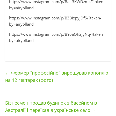
https://www.instagram.com/p/Bat-3KWDzmz/?taken-
by=airyolland
https://www.instagram.com/p/BZ3IxpyjDf5/?taken-
by=airyolland
https://www.instagram.com/p/BY6aOh2jyNq/?taken-
by=airyolland
←
Фермер “професійно” вирощував коноплю
на 12 гектарах (фото)
Бізнесмен продав будинок з басейном в
Австралії і переїхав в українське село
→