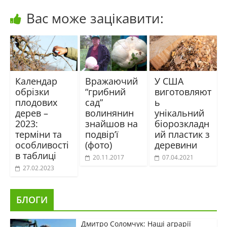
Вас може зацікавити:
Календар
Вражаючий
У США
обрізки
“грибний
виготовляют
плодових
сад”
ь
дерев –
волинянин
унікальний
2023:
знайшов на
біорозкладн
терміни та
подвір’ї
ий пластик з
особливості
(фото)
деревини
в таблиці
20.11.2017
07.04.2021
27.02.2023
БЛОГИ
Дмитро Соломчук: Наші аграрії