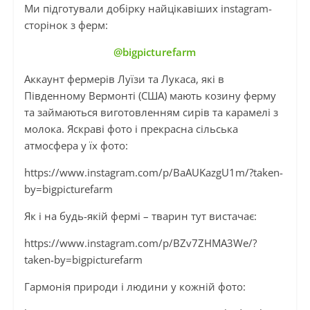
Ми підготували добірку найцікавіших instagram-
сторінок з ферм:
@bigpicturefarm
Аккаунт фермерів Луїзи та Лукаса, які в
Південному Вермонті (США) мають козину ферму
та займаються виготовленням сирів та карамелі з
молока. Яскраві фото і прекрасна сільська
атмосфера у їх фото:
https://www.instagram.com/p/BaAUKazgU1m/?taken-
by=bigpicturefarm
Як і на будь-якій фермі – тварин тут вистачає:
https://www.instagram.com/p/BZv7ZHMA3We/?
taken-by=bigpicturefarm
Гармонія природи і людини у кожній фото: