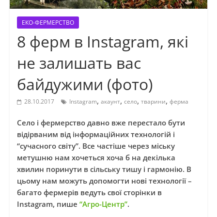
ЕКО-ФЕРМЕРСТВО
8 ферм в Instagram, які
не залишать вас
байдужими (фото)
,
,
,
,
28.10.2017
Instagram
акаунт
село
тварини
ферма
Село і фермерство давно вже перестало бути
відірваним від інформаційних технологій і
“сучасного світу”. Все частіше через міську
метушню нам хочеться хоча б на декілька
хвилин поринути в сільську тишу і гармонію. В
цьому нам можуть допомогти нові технології –
багато фермерів ведуть свої сторінки в
Instagram, пише
“Агро-Центр”
.