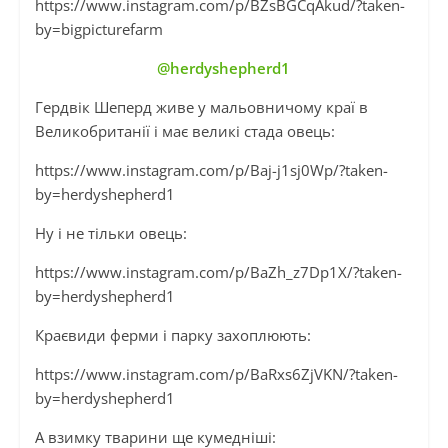
https://www.instagram.com/p/BZsBGCqAkud/?taken-
by=bigpicturefarm
@herdyshepherd1
Гердвік Шеперд живе у мальовничому краї в
Великобританії і має великі стада овець:
https://www.instagram.com/p/Baj-j1sj0Wp/?taken-
by=herdyshepherd1
Ну і не тільки овець:
https://www.instagram.com/p/BaZh_z7Dp1X/?taken-
by=herdyshepherd1
Краєвиди ферми і парку захоплюють:
https://www.instagram.com/p/BaRxs6ZjVKN/?taken-
by=herdyshepherd1
А взимку тварини ще кумедніші: