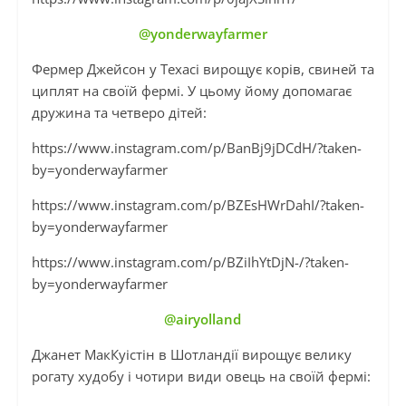
@yonderwayfarmer
Фермер Джейсон у Техасі вирощує корів, свиней та
циплят на своїй фермі. У цьому йому допомагає
дружина та четверо дітей:
https://www.instagram.com/p/BanBj9jDCdH/?taken-
by=yonderwayfarmer
https://www.instagram.com/p/BZEsHWrDahI/?taken-
by=yonderwayfarmer
https://www.instagram.com/p/BZiIhYtDjN-/?taken-
by=yonderwayfarmer
@airyolland
Джанет МакКуістін в Шотландії вирощує велику
рогату худобу і чотири види овець на своїй фермі: