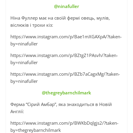
@ninafuller
Ніна Фуллер має на своїй фермі овець, мулів,
віслюків і трохи кіз:
https://www.instagram.com/p/Bae1mXGAXpA/?taken-
by=ninafuller
https://www.instagram.com/p/BZtgZ1PAsvh/?taken-
by=ninafuller
https://www.instagram.com/p/BZb7aCagxMg/?taken-
by=ninafuller
@thegreybarnchilmark
Ферма “Сірий Амбар”, яка знаходиться в Новій
Англії:
https://www.instagram.com/p/BWKbDqlgjs2/?taken-
by=thegreybarnchilmark