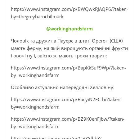
https://www.instagram.com/p/BWQwkRJAQP6/?taken-
by=thegreybarnchilmark
@workinghandsfarm
Чоловік та дружина Пауерс в штаті Орегон (США)
мають ферму, на якій вирощують органічні фрукти
і овочі ну і, звісно ж, мають трохи тварин:
https://www.instagram.com/p/BapKkSuF9Wp/?taken-
by=workinghandsfarm
Особливо актуально напередодні Хелловіну:
https://www.instagram.com/p/BacyiN2FC-h/?taken-
by=workinghandsfarm
https://www.instagram.com/p/BZ9K0enFjbw/?taken-
by=workinghandsfarm
https://www.instagram.com/p/0jajXSlhhY/