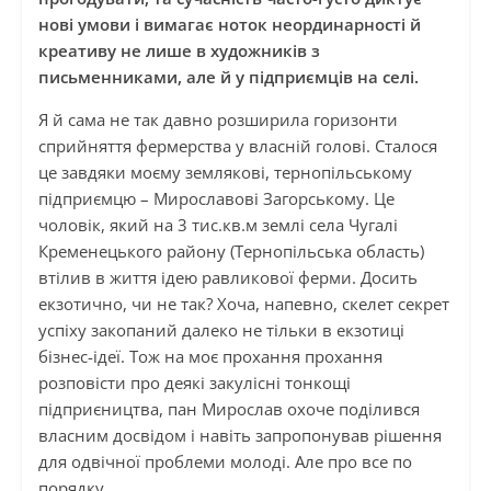
нові умови і вимагає ноток неординарності й
креативу не лише в художників з
письменниками, але й у підприємців на селі.
Я й сама не так давно розширила горизонти
сприйняття фермерства у власній голові. Сталося
це завдяки моєму землякові, тернопільському
підприємцю – Мирославові Загорському. Це
чоловік, який на 3 тис.кв.м землі села Чугалі
Кременецького району (Тернопільська область)
втілив в життя ідею равликової ферми. Досить
екзотично, чи не так? Хоча, напевно, скелет секрет
успіху закопаний далеко не тільки в екзотиці
бізнес-ідеї. Тож на моє прохання прохання
розповісти про деякі закулісні тонкощі
підприєництва, пан Мирослав охоче поділився
власним досвідом і навіть запропонував рішення
для одвічної проблеми молоді. Але про все по
порядку.