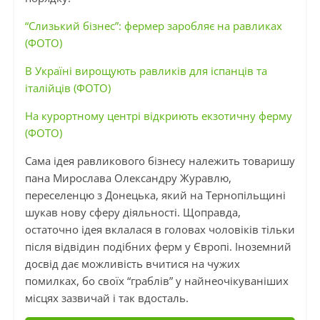
“Слизький бізнес”: фермер заробляє на равликах
(ФОТО)
В Україні вирощують равликів для іспанців та
італійців (ФОТО)
На курортному центрі відкриють екзотичну ферму
(ФОТО)
Сама ідея равликового бізнесу належить товаришу
пана Мирослава Олександру Журавлю,
переселенцю з Донецька, який на Тернопільщині
шукав нову сферу діяльності. Щоправда,
остаточно ідея вклалася в головах чоловіків тільки
після відвідин подібних ферм у Європі. Іноземний
досвід дає можливість вчитися на чужих
помилках, бо своїх “граблів” у найнеочікуваніших
місцях зазвичай і так вдосталь.