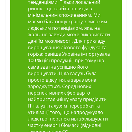
тенденціями. Тільки локальний
ринок – це слабка позиція з
мінімальним споживанням. Ми
маємо багатющу країну з високим
людським потенціалом, яка, на
жаль, не завжди може використати
дані їм можливості. Для прикладу
вирощування лісового фундука та
горіха: раніше Україна імпортувала
100 % цієї продукції, при тому що
сама здатна успішно його
вирощувати. Ціла галузь була
просто відсутня, а зараз вона
зароджується. Серед нових
перспективних сфер варто
найпристальнішу увагу приділити
ІТ-галузі, галузям переробки та
утилізацї того, що напродукуало
людство, перспективі збільшувати
частку енергії біомаси (відновні
джерела енергії)”,