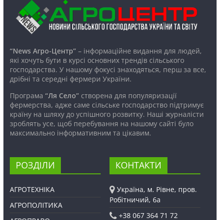
“News Агро-Центр”
– інформаційне видання для людей,
які хочуть бути в курсі основних трендів сільського
господарства. У нашому фокусі знаходяться, перш за все,
дрібні та середні фермери України.
Програма
“Ля Село”
створена для популяризації
фермерства, адже саме сільське господарство підтримує
країну на шляху до успішного розвитку. Наші журналісти
зроблять усе, щоб перебування на нашому сайті було
максимально інформативним та цікавим.
РОЗДІЛИ
КОНТАКТИ
АГРОТЕХНІКА
Україна, м. Рівне, пров.
Робітничий, 6а
АГРОПОЛІТИКА
+38 067 364 71 72