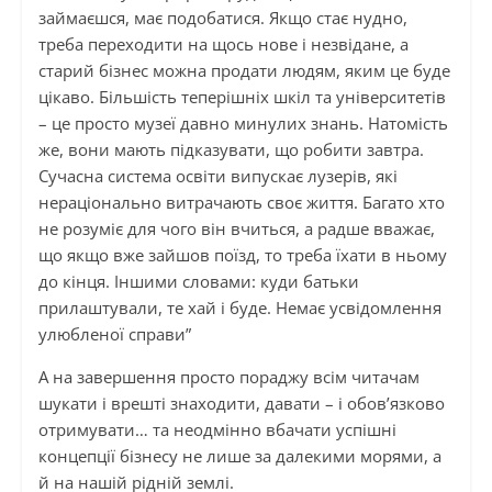
займаєшся, має подобатися. Якщо стає нудно,
треба переходити на щось нове і незвідане, а
старий бізнес можна продати людям, яким це буде
цікаво. Більшість теперішніх шкіл та університетів
– це просто музеї давно минулих знань. Натомість
же, вони мають підказувати, що робити завтра.
Сучасна система освіти випускає лузерів, які
нераціонально витрачають своє життя. Багато хто
не розуміє для чого він вчиться, а радше вважає,
що якщо вже зайшов поїзд, то треба їхати в ньому
до кінця. Іншими словами: куди батьки
прилаштували, те хай і буде. Немає усвідомлення
улюбленої справи”
А на завершення просто пораджу всім читачам
шукати і врешті знаходити, давати – і обов’язково
отримувати… та неодмінно вбачати успішні
концепції бізнесу не лише за далекими морями, а
й на нашій рідній землі.