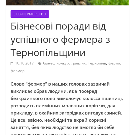
ЕКО-ФЕРМЕРСТВО
Бізнесові поради від
успішного фермера з
Тернопільщини
,
,
,
,
,
10.10.2017
бізнес
конкурс
равлик
Тернопіль
ферма
фермер
Слово “фермер” в наших головах зазвичай
викликає образ людини, яка посеред
безкрайнього поля вимолочує колосся пшениці,
розводить племінних молочних корів чи, для
прикладу, в охайних загорідках вигодує свиней.
Це все, звісно, необхідні та вкрай корисні
заняття, без яких людство не змогло би себе
прогодувати, та сучасність часто-густо диктує