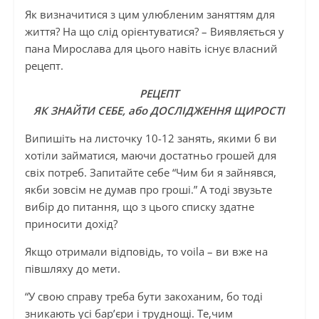
Як визначитися з цим улюбленим заняттям для
життя? На що слід орієнтуватися? – Виявляється у
пана Мирослава для цього навіть існує власний
рецепт.
РЕЦЕПТ
ЯК ЗНАЙТИ СЕБЕ, або ДОСЛІДЖЕННЯ ЩИРОСТІ
Випишіть на листочку 10-12 занять, якими б ви
хотіли займатися, маючи достатньо грошей для
свіх потреб. Запитайте себе “Чим би я зайнявся,
якби зовсім не думав про гроші.” А тоді звузьте
вибір до питання, що з цього списку здатне
приносити дохід?
Якщо отримали відповідь, то voila – ви вже на
півшляху до мети.
“У свою справу треба бути закоханим, бо тоді
зникають усі бар’єри і труднощі. Те,чим