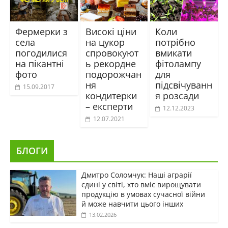
Фермерки з
Високі ціни
Коли
села
на цукор
потрібно
погодилися
спровокуют
вмикати
на пікантні
ь рекордне
фітолампу
фото
подорожчан
для
ня
підсвічуванн
15.09.2017
кондитерки
я розсади
– експерти
12.12.2023
12.07.2021
БЛОГИ
Дмитро Соломчук: Наші аграрії
єдині у світі, хто вміє вирощувати
продукцію в умовах сучасної війни
й може навчити цього інших
13.02.2026