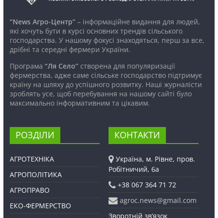
“News Агро-Центр”
– інформаційне видання для людей,
які хочуть бути в курсі основних трендів сільського
господарства. У нашому фокусі знаходяться, перш за все,
дрібні та середні фермери України.
Програма
“Ля Село”
створена для популяризації
фермерства, адже саме сільське господарство підтримує
країну на шляху до успішного розвитку. Наші журналісти
зроблять усе, щоб перебування на нашому сайті було
максимально інформативним та цікавим.
РОЗДІЛИ
КОНТАКТИ
АГРОТЕХНІКА
Україна, м. Рівне, пров.
Робітничий, 6а
АГРОПОЛІТИКА
+38 067 364 71 72
АГРОПРАВО
agroc.news@gmail.com
ЕКО-ФЕРМЕРСТВО
Зворотній зв’язок