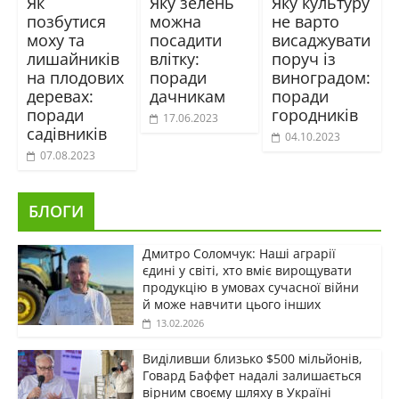
Як
Яку зелень
Яку культуру
позбутися
можна
не варто
моху та
посадити
висаджувати
лишайників
влітку:
поруч із
на плодових
поради
виноградом:
деревах:
дачникам
поради
поради
городників
17.06.2023
садівників
04.10.2023
07.08.2023
БЛОГИ
Дмитро Соломчук: Наші аграрії
єдині у світі, хто вміє вирощувати
продукцію в умовах сучасної війни
й може навчити цього інших
13.02.2026
Виділивши близько $500 мільйонів,
Говард Баффет надалі залишається
вірним своєму шляху в Україні