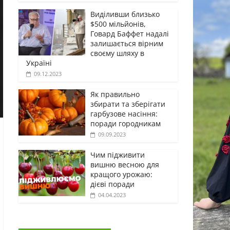
Виділивши близько
$500 мільйонів,
Говард Баффет надалі
залишається вірним
своєму шляху в
Україні
09.12.2023
Як правильно
збирати та зберігати
гарбузове насіння:
поради городникам
09.09.2023
Чим підживити
вишню весною для
кращого урожаю:
дієві поради
04.04.2023