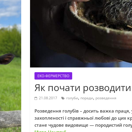
ЕКО-ФЕРМЕРСТВО
Як почати розводити 
,
,
21.08.2017
голуби
поради
розведення
Розведення голубів – досить важка праця,
захопленості і справжньої любові до цих 
стане чудове видовище — породистий голу