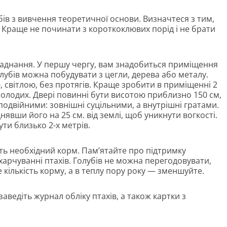
ів з вивчення теоретичної основи. Визначтеся з тим,
 Краще не починати з короткоклювих порід і не брати
ладнання. У першу чергу, вам знадобиться приміщення
олубів можна побудувати з цегли, дерева або металу.
 світлою, без протягів. Краще зробити в приміщенні 2
 молодих. Двері повинні бути висотою приблизно 150 см,
одвійними: зовнішні суцільними, а внутрішні гратами.
днявши його на 25 см. від землі, щоб уникнути вогкості.
ти близько 2-х метрів.
іть необхідний корм. Пам’ятайте про підтримку
 харчуванні птахів. Голубів не можна перегодовувати,
 кількість корму, а в теплу пору року — зменшуйте.
аведіть журнал обліку птахів, а також картки з