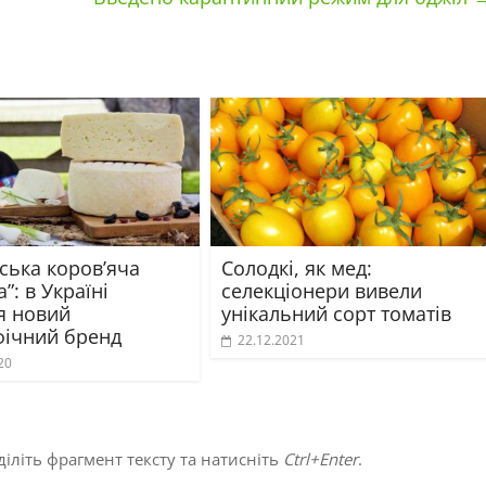
ська коров’яча
Солодкі, як мед:
”: в Україні
селекціонери вивели
я новий
унікальний сорт томатів
фічний бренд
22.12.2021
20
іліть фрагмент тексту та натисніть
Ctrl+Enter
.