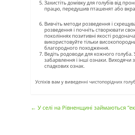
Захистіть домівку для голубів від пр
працю, передушив пташенят або вкр
Вивчіть методи розведення і схрещува
розведення і почніть створювати свою
поколіннях позитивні якості родонач
використовуйте тільки високопородн
благородного походження.
Ведіть родоводи для кожного голуба. 
забарвлення і інші ознаки. Виходячи
спадкових ознак.
Успіхів вам у виведенні чистопорідних голуб
←
У селі на Рівненщині займаються “е