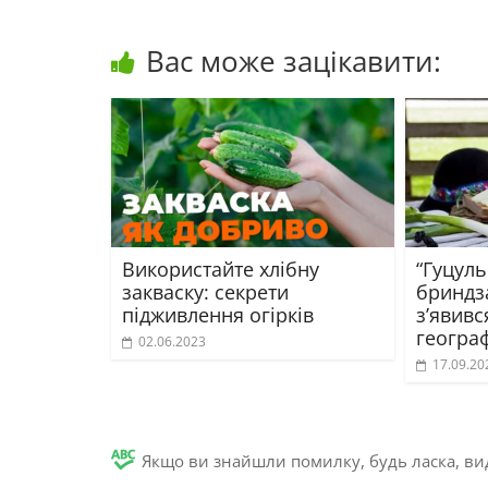
Вас може зацікавити:
Використайте хлібну
“Гуцуль
закваску: секрети
бриндза
підживлення огірків
з’явивс
геогра
02.06.2023
17.09.20
Якщо ви знайшли помилку, будь ласка, вид