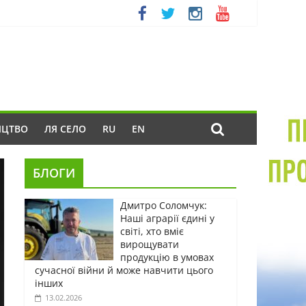
ИЦТВО
ЛЯ СЕЛО
RU
EN
БЛОГИ
Дмитро Соломчук:
Наші аграрії єдині у
світі, хто вміє
вирощувати
продукцію в умовах
сучасної війни й може навчити цього
інших
13.02.2026