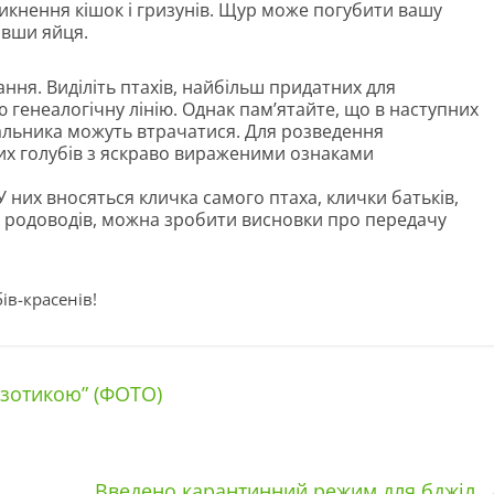
оникнення кішок і гризунів. Щур може погубити вашу
авши яйця.
ння. Виділіть птахів, найбільш придатних для
 генеалогічну лінію. Однак пам’ятайте, що в наступних
альника можуть втрачатися. Для розведення
их голубів з яскраво вираженими ознаками
У них вносяться кличка самого птаха, клички батьків,
 з родоводів, можна зробити висновки про передачу
ів-красенів!
кзотикою” (ФОТО)
Введено карантинний режим для бджіл