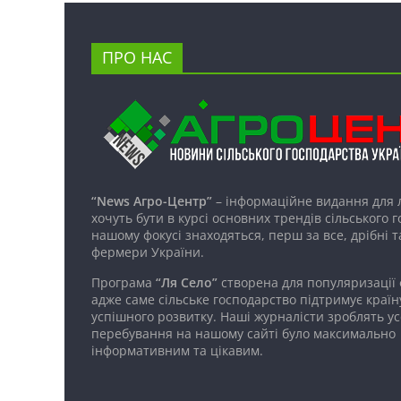
ПРО НАС
“News Агро-Центр”
– інформаційне видання для 
хочуть бути в курсі основних трендів сільського 
нашому фокусі знаходяться, перш за все, дрібні т
фермери України.
Програма
“Ля Село”
створена для популяризації
адже саме сільське господарство підтримує країн
успішного розвитку. Наші журналісти зроблять ус
перебування на нашому сайті було максимально
інформативним та цікавим.