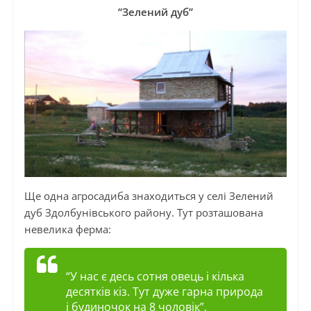
“Зелений дуб”
Ще одна агросадиба знаходиться у селі Зелений
дуб Здолбунівського району. Тут розташована
невелика ферма:
“У нас є десь сотня овець і кілька
десятків кіз. Тут дуже гарна природа
і будиночок на 8 чоловік”,