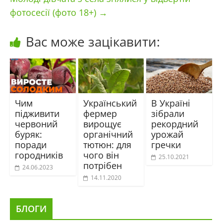
фотосесії (фото 18+)
→
Вас може зацікавити:
Чим
Український
В Україні
підживити
фермер
зібрали
червоний
вирощує
рекордний
буряк:
органічний
урожай
поради
тютюн: для
гречки
городників
чого він
25.10.2021
потрібен
24.06.2023
14.11.2020
БЛОГИ