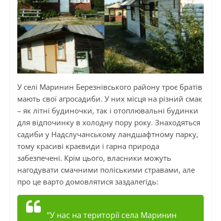
У селі Маринин Березнівського району троє братів
мають свої агросадиби. У них місця на різний смак
– як літні будиночки, так і отоплювальні будинки
для відпочинку в холодну пору року. Знаходяться
садиби у Надслучанському ландшафтному парку,
тому красиві краєвиди і гарна природа
забезпечені. Крім цього, власники можуть
нагодувати смачними поліськими стравами, але
про це варто домовлятися заздалегідь:
“У нас на території села Маринин