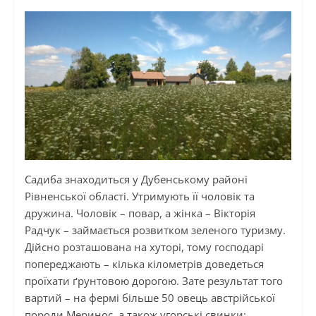
Садиба знаходиться у Дубенському районі
Рівненської області. Утримують її чоловік та
дружина. Чоловік – повар, а жінка – Вікторія
Радчук – займається розвитком зеленого туризму.
Дійсно розташована на хуторі, тому господарі
попереджають – кілька кілометрів доведеться
проїхати ґрунтовою дорогою. Зате результат того
вартий – на фермі більше 50 овець австрійської
породи Меринос, а також угорські свинки: