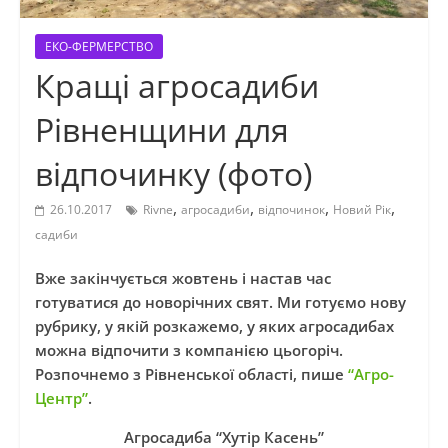
ЕКО-ФЕРМЕРСТВО
Кращі агросадиби
Рівненщини для
відпочинку (фото)
,
,
,
,
26.10.2017
Rivne
агросадиби
відпочинок
Новий Рік
садиби
Вже закінчується жовтень і настав час
готуватися до новорічних свят. Ми готуємо нову
рубрику, у якій розкажемо, у яких агросадибах
можна відпочити з компанією цьогоріч.
Розпочнемо з Рівненської області, пише
“Агро-
Центр”
.
Агросадиба “Хутір Касень”