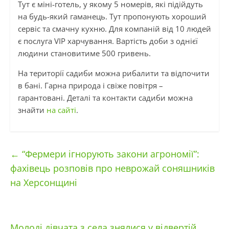
Тут є міні-готель, у якому 5 номерів, які підійдуть
на будь-який гаманець. Тут пропонують хороший
сервіс та смачну кухню. Для компаній від 10 людей
є послуга VIP харчування. Вартість доби з однієї
людини становитиме 500 гривень.
На території садиби можна рибалити та відпочити
в бані. Гарна природа і свіже повітря –
гарантовані. Деталі та контакти садиби можна
знайти
на сайті
.
←
“Фермери ігнорують закони агрономії”:
фахівець розповів про неврожай соняшників
на Херсонщині
Молоді дівчата з села знялися у відвертій