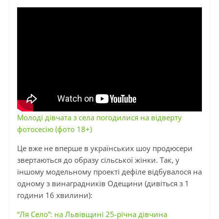
Молоді дівчата з села погодилися на відверту
фотосесію (фото 18+)
Це вже не вперше в українських шоу продюсери
звертаються до образу сільської жінки. Так, у
іншому модельному проекті дефіле відбувалося на
одному з винаградників Одещини (дивіться з 1
години 16 хвилини):
“Ля Село”: на Львівщині 25-річна дівчина