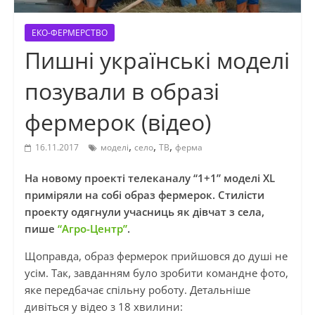
ЕКО-ФЕРМЕРСТВО
Пишні українські моделі
позували в образі
фермерок (відео)
,
,
,
16.11.2017
моделі
село
ТВ
ферма
На новому проекті телеканалу “1+1” моделі XL
приміряли на собі образ фермерок. Стилісти
проекту одягнули учасниць як дівчат з села,
пише
“Агро-Центр”
.
Щоправда, образ фермерок прийшовся до душі не
усім. Так, завданням було зробити командне фото,
яке передбачає спільну роботу. Детальніше
дивіться у відео з 18 хвилини: