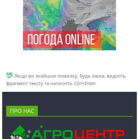
Якщо ви знайшли помилку, будь ласка, виділіть
фрагмент тексту та натисніть
Ctrl+Enter
.
ПРО НАС