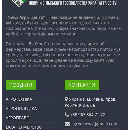
“News Агро-Центр”
– інформаційне видання для людей,
які хочуть бути в курсі основних трендів сільського
господарства. У нашому фокусі знаходяться, перш за все,
дрібні та середні фермери України.
Програма
“Ля Село”
створена для популяризації
фермерства, адже саме сільське господарство підтримує
країну на шляху до успішного розвитку. Наші журналісти
зроблять усе, щоб перебування на нашому сайті було
максимально інформативним та цікавим.
РОЗДІЛИ
КОНТАКТИ
АГРОТЕХНІКА
Україна, м. Рівне, пров.
Робітничий, 6а
АГРОПОЛІТИКА
+38 067 364 71 72
АГРОПРАВО
agroc.news@gmail.com
ЕКО-ФЕРМЕРСТВО