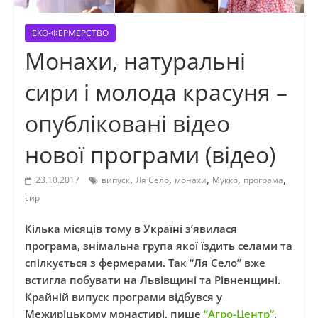
ЕКО-ФЕРМЕРСТВО
Монахи, натуральні
сири і молода красуня –
опубліковані відео
нової програми (відео)
,
,
,
,
,
23.10.2017
випуск
Ля Село
монахи
Мукко
програма
сир
Кілька місяців тому в Україні з’явилася
програма, знімальна група якої їздить селами та
спілкується з фермерами. Так “Ля Село” вже
встигла побувати на Львівщині та Рівненщині.
Крайній випуск програми відбувся у
Межиріцькому монастирі, пише
“Агро-Центр”
.