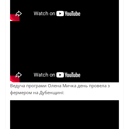
Ведуча програми Олена Мичка день провела з
фермером на Дубенщині: