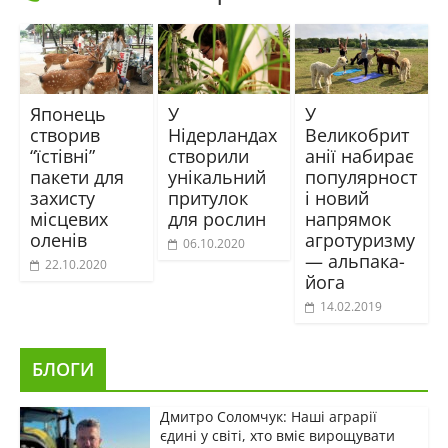
Японець
У
У
створив
Нідерландах
Великобрит
“їстівні”
створили
анії набирає
пакети для
унікальний
популярност
захисту
притулок
і новий
місцевих
для рослин
напрямок
оленів
агротуризму
06.10.2020
— альпака-
22.10.2020
йога
14.02.2019
БЛОГИ
Дмитро Соломчук: Наші аграрії
єдині у світі, хто вміє вирощувати