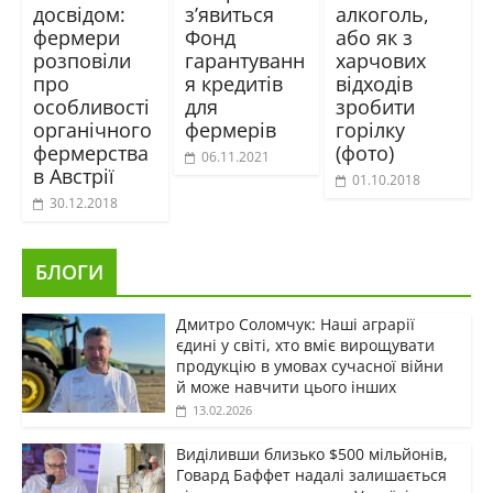
досвідом:
з’явиться
алкоголь,
фермери
Фонд
або як з
розповіли
гарантуванн
харчових
про
я кредитів
відходів
особливості
для
зробити
органічного
фермерів
горілку
фермерства
(фото)
06.11.2021
в Австрії
01.10.2018
30.12.2018
БЛОГИ
Дмитро Соломчук: Наші аграрії
єдині у світі, хто вміє вирощувати
продукцію в умовах сучасної війни
й може навчити цього інших
13.02.2026
Виділивши близько $500 мільйонів,
Говард Баффет надалі залишається