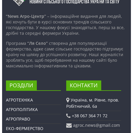
“News Агро-Центр”
– інформаційне видання для людей,
які хочуть бути в курсі основних трендів сільського
господарства. У нашому фокусі знаходяться, перш за все,
дрібні та середні фермери України.
Програма
“Ля Село”
створена для популяризації
фермерства, адже саме сільське господарство підтримує
країну на шляху до успішного розвитку. Наші журналісти
зроблять усе, щоб перебування на нашому сайті було
максимально інформативним та цікавим.
РОЗДІЛИ
КОНТАКТИ
АГРОТЕХНІКА
Україна, м. Рівне, пров.
Робітничий, 6а
АГРОПОЛІТИКА
+38 067 364 71 72
АГРОПРАВО
agroc.news@gmail.com
ЕКО-ФЕРМЕРСТВО