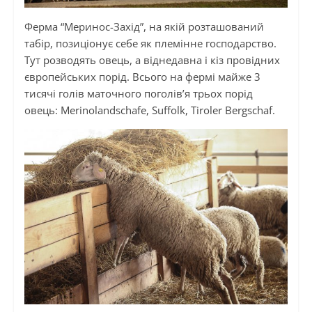
Ферма “Меринос-Захід”, на якій розташований
табір, позиціонує себе як племінне господарство.
Тут розводять овець, а віднедавна і кіз провідних
європейських порід. Всього на фермі майже 3
тисячі голів маточного поголів’я трьох порід
овець: Merinolandschafe, Suffolk, Tiroler Bergschaf.