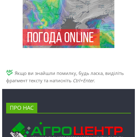
Якщо ви знайшли помилку, будь ласка, виділіть
фрагмент тексту та натисніть
Ctrl+Enter
.
ПРО НАС