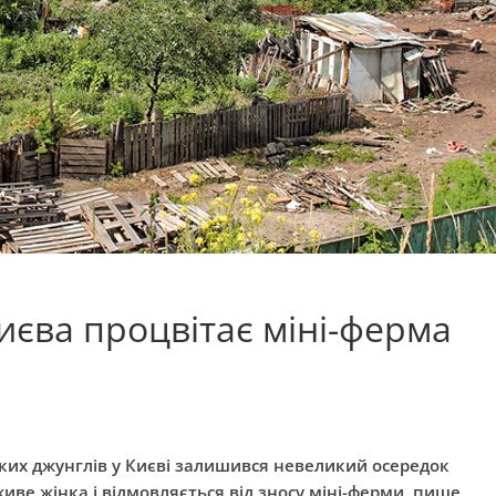
иєва процвітає міні-ферма
ьких джунглів у Києві залишився невеликий осередок
живе жінка і відмовляється від зносу міні-ферми, пише