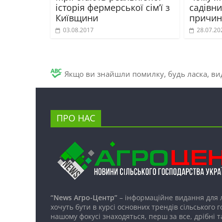
історія фермерської сім’ї з
садівни
Київщини
причин
03.08.2017
28.07.20
Якщо ви знайшли помилку, будь ласка, вид
ПРО НАС
“News Агро-Центр”
– інформаційне видання для 
хочуть бути в курсі основних трендів сільського 
нашому фокусі знаходяться, перш за все, дрібні т