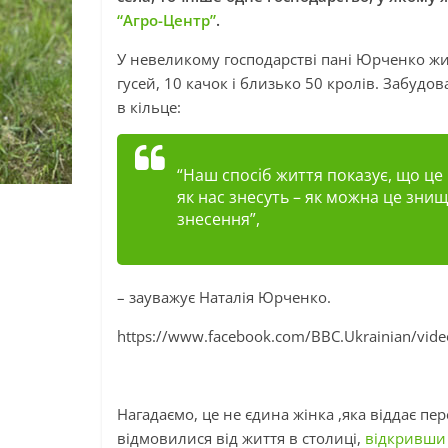
“Агро-Центр”
.
У невеликому господарстві пані Юрченко живе
гусей, 10 качок і близько 50 кролів. Забудо
в кільце:
“Наш спосіб життя показує, що це 
як нас знесуть – як можна це зни
знесення”,
– зауважує Наталія Юрченко.
https://www.facebook.com/BBC.Ukrainian/vi
Нагадаємо, це не єдина жінка ,яка віддає пе
відмовилися від життя в столиці,
відкривши