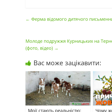
←
Ферма відомого дитячого письменни
Молоде подружжя Курницьких на Терн
(фото, відео)
→
Вас може зацікавити:
Мрії стають реальністю:
Чому жо