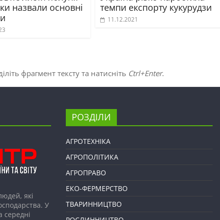
ки назвали основні
темпи експорту кукурудзи
и
11.12.2021
23
іліть фрагмент тексту та натисніть
Ctrl+Enter
.
РОЗДІЛИ
АГРОТЕХНІКА
АГРОПОЛІТИКА
АГРОПРАВО
ЕКО-ФЕРМЕРСТВО
людей, які
ТВАРИННИЦТВО
господарства. У
а середні
РОСЛИННИЦТВО