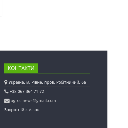
КОНТАКТИ
Україна, м. Рівне, пров. Робітничий, 6а
+38 067 364 71 72
agroc.news@gmail.com
Зворотній зв’язок