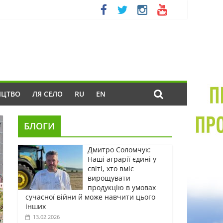
ИЦТВО
ЛЯ СЕЛО
RU
EN
БЛОГИ
Дмитро Соломчук:
Наші аграрії єдині у
світі, хто вміє
вирощувати
продукцію в умовах
сучасної війни й може навчити цього
інших
13.02.2026