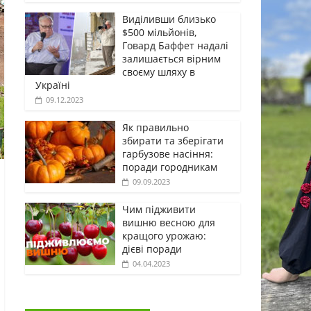
Виділивши близько
$500 мільйонів,
Говард Баффет надалі
залишається вірним
своєму шляху в
Україні
09.12.2023
Як правильно
збирати та зберігати
гарбузове насіння:
поради городникам
09.09.2023
Чим підживити
вишню весною для
кращого урожаю:
дієві поради
04.04.2023