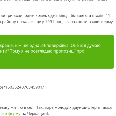
 три кози, один козел, одна вівця, більше ста птахів, 11
ва району почалася ще у 1991 році і зараз вони взяли ферму
краще, ніж ще одна 34-поверхівка. Оце ж я думаю,
щити? Тому я не розглядаю пропозиції про
deos/1603524076345901/
ревагу життю в селі. Так, пара молодих дауншифтерів також
 еко-ферму
на Черкащині.