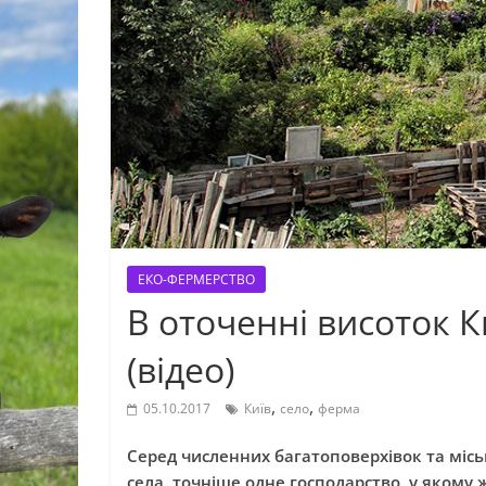
ЕКО-ФЕРМЕРСТВО
В оточенні висоток К
(відео)
,
,
05.10.2017
Київ
село
ферма
Серед численних багатоповерхівок та міс
села, точніше одне господарство, у якому 