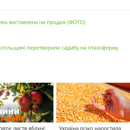
ка виставлена на продаж (ФОТО)
опільщині перетворили садибу на птахоферму
втіє листя яблуні:
Україна різко наростила