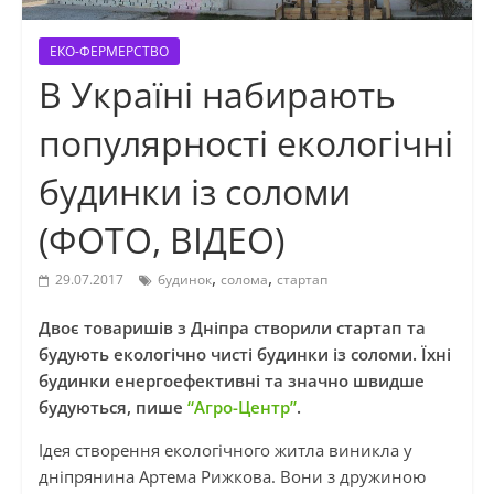
ЕКО-ФЕРМЕРСТВО
В Україні набирають
популярності екологічні
будинки із соломи
(ФОТО, ВІДЕО)
,
,
29.07.2017
будинок
солома
стартап
Двоє товаришів з Дніпра створили стартап та
будують екологічно чисті будинки із соломи. Їхні
будинки енергоефективні та значно швидше
будуються, пише
“Агро-Центр”
.
Ідея створення екологічного житла виникла у
дніпрянина Артема Рижкова. Вони з дружиною