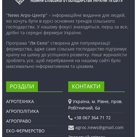
“News Агро-Центр”
– інформаційне видання для людей,
які хочуть бути в курсі основних трендів сільського
господарства. У нашому фокусі знаходяться, перш за все,
дрібні та середні фермери України.
Програма
“Ля Село”
створена для популяризації
фермерства, адже саме сільське господарство підтримує
країну на шляху до успішного розвитку. Наші журналісти
зроблять усе, щоб перебування на нашому сайті було
максимально інформативним та цікавим.
РОЗДІЛИ
КОНТАКТИ
АГРОТЕХНІКА
Україна, м. Рівне, пров.
Робітничий, 6а
АГРОПОЛІТИКА
+38 067 364 71 72
АГРОПРАВО
agroc.news@gmail.com
ЕКО-ФЕРМЕРСТВО