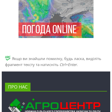
Якщо ви знайшли помилку, будь ласка, виділіть
фрагмент тексту та натисніть
Ctrl+Enter
.
ПРО НАС