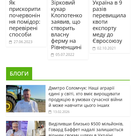
Як
Зірковий
Україна в 9
прискорити
кухар
разів
почервонін
Клопотенко
перевищила
ня помідор:
заявив, що
квоти
перевірені
створить
експорту
способи
власну
меду до
ферму на
Євросоюзу
27.06.2023
Рівненщині
02.10.2021
05.07.2022
БЛОГИ
Дмитро Соломчук: Наші аграрії
єдині у світі, хто вміє вирощувати
продукцію в умовах сучасної війни
й може навчити цього інших
13.02.2026
Виділивши близько $500 мільйонів,
Говард Баффет надалі залишається
вірним своєму шляху в Україні