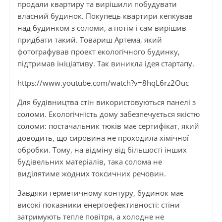
продали квартиру та вирішили побудувати
власний будинок. Покупець квартири кепкував
над будинком з соломи, а потім і сам вирішив
придбати такий. Товариш Артема, який
фотографував проект екологічного будинку,
підтримав ініціативу. Так виникла ідея стартапу.
https://www.youtube.com/watch?v=8hqL6rz2Ouc
Для будівництва стін використовуються панелі з
соломи. Екологічність дому забезпечується якістю
соломи: постачальник тюків має сертифікат, який
доводить, що сировина не проходила хімічної
обробки. Тому, на відміну від більшості інших
будівельних матеріалів, така солома не
виділятиме жодних токсичних речовин.
Завдяки герметичному контуру, будинок має
високі показники енергоефективності: стіни
затримують тепле повітря, а холодне не