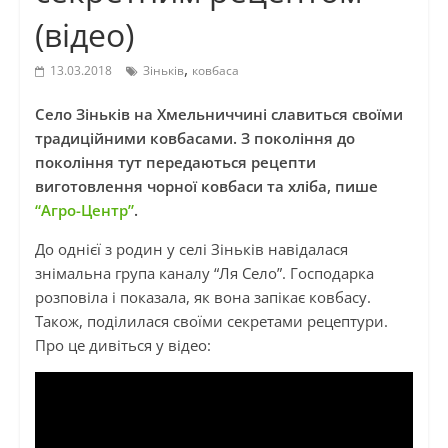
(відео)
,
13.03.2018
Зіньків
ковбаса
Село Зіньків на Хмельниччині славиться своїми
традиційними ковбасами. З покоління до
покоління тут передаються рецепти
виготовлення чорної ковбаси та хліба, пише
“Агро-Центр”
.
До однієї з родин у селі Зіньків навідалася
знімальна група каналу “Ля Село”. Господарка
розповіла і показала, як вона запікає ковбасу.
Також, поділилася своїми секретами рецептури.
Про це дивіться у відео: