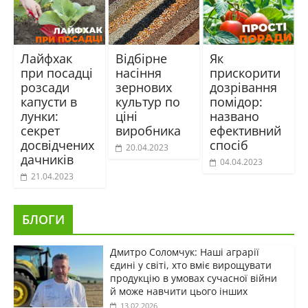
Лайфхак
Відбірне
Як
при посадці
насіння
прискорити
розсади
зернових
дозрівання
капусти в
культур по
помідор:
лунки:
ціні
названо
секрет
виробника
ефективний
досвідчених
спосіб
20.04.2023
дачників
04.04.2023
21.04.2023
БЛОГИ
Дмитро Соломчук: Наші аграрії
єдині у світі, хто вміє вирощувати
продукцію в умовах сучасної війни
й може навчити цього інших
13.02.2026