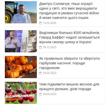
Дмитро Соломчук: Наші аграрії
єдині у світі, хто вміє вирощувати
продукцію в умовах сучасної війни
й може навчити цього інших
13.02.2026
Виділивши близько $500 мільйонів,
Говард Баффет надалі залишається
вірним своєму шляху в Україні
09.12.2023
Як правильно збирати та зберігати
гарбузове насіння: поради
городникам
09.09.2023
Чим підживити вишню весною для
кращого урожаю: дієві поради
04.04.2023