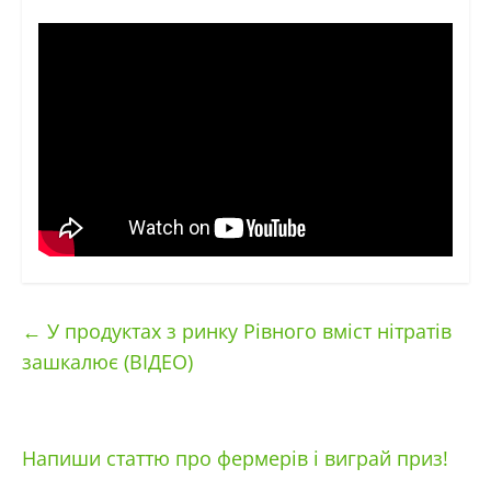
←
У продуктах з ринку Рівного вміст нітратів
зашкалює (ВІДЕО)
Напиши статтю про фермерів і виграй приз!
→