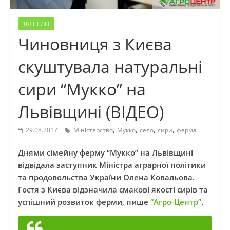
ЛЯ СЕЛО
Чиновниця з Києва
скуштувала натуральні
сири “Мукко” на
Львівщині (ВІДЕО)
,
,
,
,
29.08.2017
Міністерство
Мукко
село
сири
ферма
Днями сімейну ферму “Мукко” на Львівщині
відвідала заступник Міністра аграрної політики
та продовольства України Олена Ковальова.
Гостя з Києва відзначила смакові якості сирів та
успішний розвиток ферми, пише
“Агро-Центр”
.