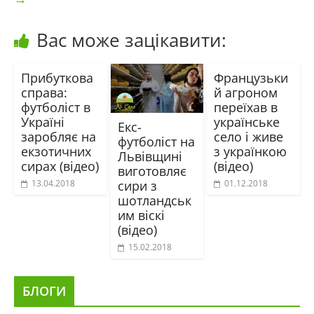
Вас може зацікавити:
Прибуткова
Французьки
справа:
й агроном
футболіст в
переїхав в
Україні
українське
Екс-
заробляє на
село і живе
футболіст на
екзотичних
з українкою
Львівщині
сирах (відео)
(відео)
виготовляє
сири з
13.04.2018
01.12.2018
шотландськ
им віскі
(відео)
15.02.2018
БЛОГИ