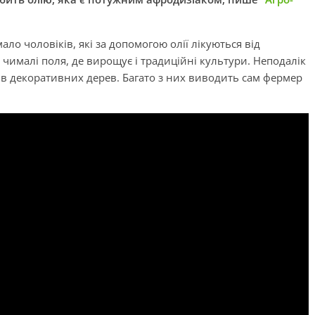
ало чоловіків, які за допомогою олії лікуються від
 чималі поля, де вирощує і традиційні культури. Неподалік
ців декоративних дерев. Багато з них виводить сам фермер