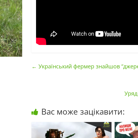
←
Український фермер знайшов “джерел
Уряд
Вас може зацікавити: