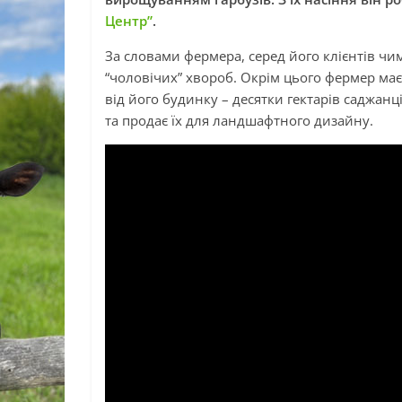
Центр”
.
За словами фермера, серед його клієнтів чим
“чоловічих” хвороб. Окрім цього фермер має
від його будинку – десятки гектарів саджан
та продає їх для ландшафтного дизайну.