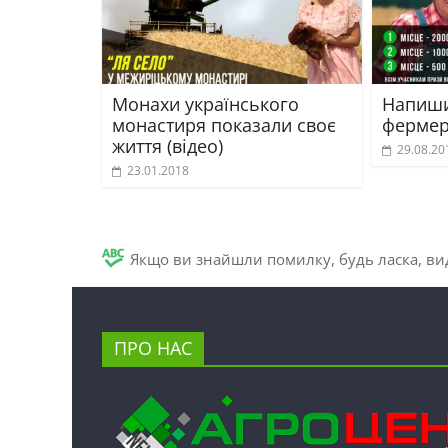
Монахи українського
Напиши
монастиря показали своє
фермері
життя (відео)
29.08.20
23.01.2018
Якщо ви знайшли помилку, будь ласка, вид
ПРО НАС