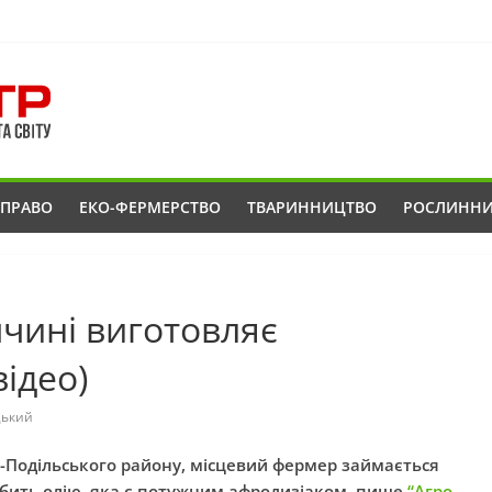
ОПРАВО
ЕКО-ФЕРМЕРСТВО
ТВАРИННИЦТВО
РОСЛИНН
чині виготовляє
відео)
ький
ь-Подільського району, місцевий фермер займається
робить олію, яка є потужним афродизіаком, пише
“Агро-