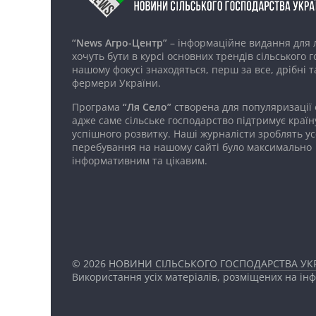
“News Агро-Центр”
– інформаційне видання для 
хочуть бути в курсі основних трендів сільського 
нашому фокусі знаходяться, перш за все, дрібні т
фермери України.
Програма
“Ля Село”
створена для популяризації
адже саме сільське господарство підтримує країн
успішного розвитку. Наші журналісти зроблять ус
перебування на нашому сайті було максимально
інформативним та цікавим.
© 2026
НОВИНИ СІЛЬСЬКОГО ГОСПОДАРСТВА УКР
Використання усіх матеріалів, розміщених на ін