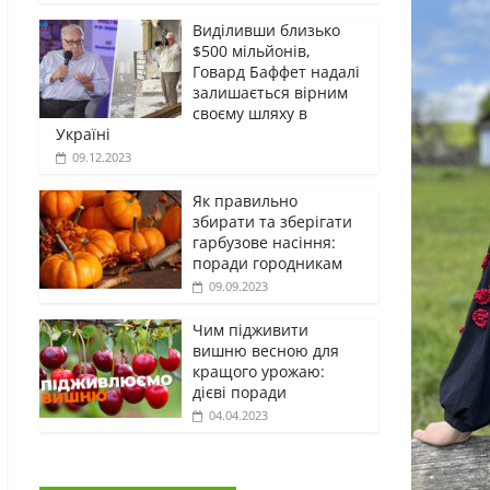
Виділивши близько
$500 мільйонів,
Говард Баффет надалі
залишається вірним
своєму шляху в
Україні
09.12.2023
Як правильно
збирати та зберігати
гарбузове насіння:
поради городникам
09.09.2023
Чим підживити
вишню весною для
кращого урожаю:
дієві поради
04.04.2023