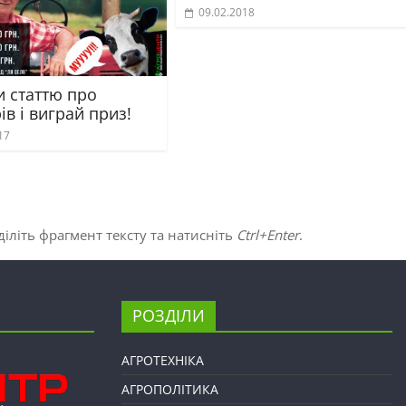
09.02.2018
 статтю про
в і виграй приз!
17
іліть фрагмент тексту та натисніть
Ctrl+Enter
.
РОЗДІЛИ
АГРОТЕХНІКА
АГРОПОЛІТИКА