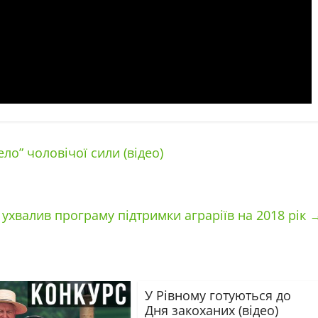
о” чоловічої сили (відео)
 ухвалив програму підтримки аграріїв на 2018 рік
У Рівному готуються до
Дня закоханих (відео)