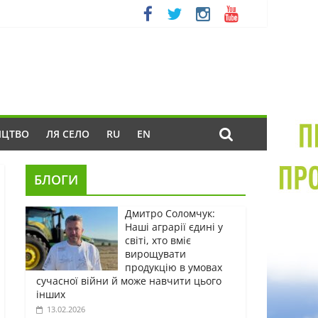
ИЦТВО
ЛЯ СЕЛО
RU
EN
БЛОГИ
Дмитро Соломчук:
Наші аграрії єдині у
світі, хто вміє
вирощувати
продукцію в умовах
сучасної війни й може навчити цього
інших
13.02.2026