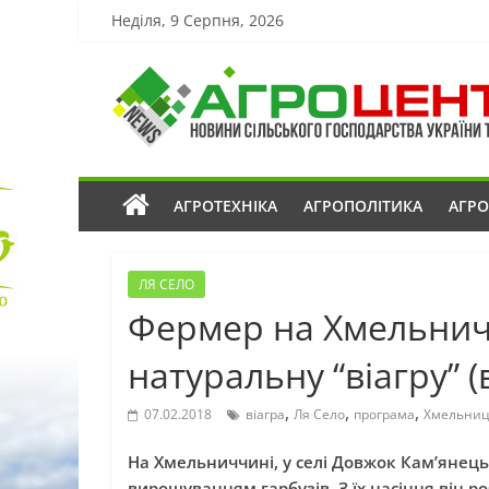
Неділя, 9 Серпня, 2026
АГРОТЕХНІКА
АГРОПОЛІТИКА
АГР
ЛЯ СЕЛО
Фермер на Хмельнич
натуральну “віагру” (
,
,
,
07.02.2018
віагра
Ля Село
програма
Хмельниц
На Хмельниччині, у селі Довжок Кам’янец
вирощуванням гарбузів. З їх насіння він 