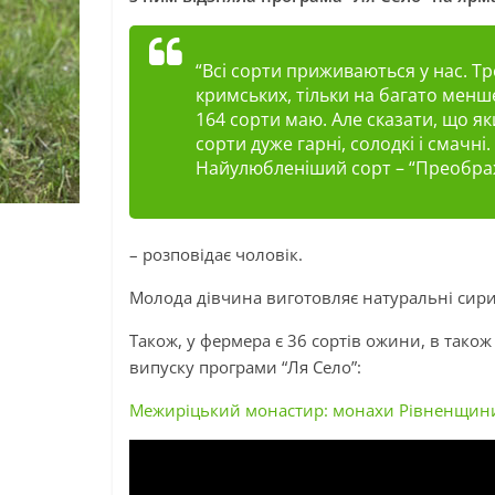
“Всі сорти приживаються у нас. Тр
кримських, тільки на багато менш
164 сорти маю. Але сказати, що як
сорти дуже гарні, солодкі і смачні
Найулюбленіший сорт – “Преображ
– розповідає чоловік.
Молода дівчина виготовляє натуральні сири 
Також, у фермера є 36 сортів ожини, в також
випуску програми “Ля Село”:
Межиріцький монастир: монахи Рівненщини 