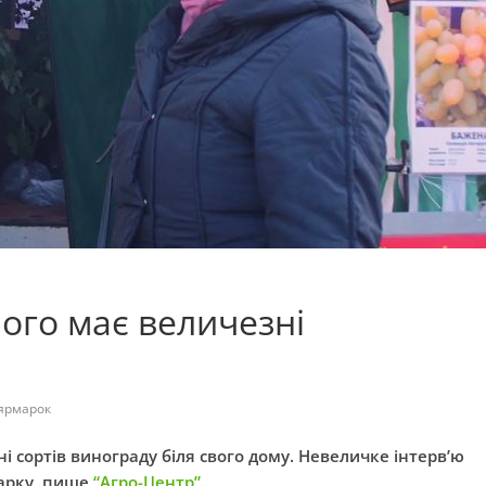
ого має величезні
ярмарок
і сортів винограду біля свого дому. Невеличке інтерв’ю
марку, пише
“Агро-Центр”
.