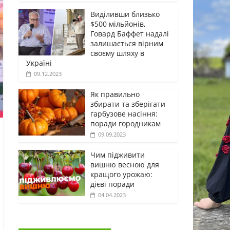
Виділивши близько
$500 мільйонів,
Говард Баффет надалі
залишається вірним
своєму шляху в
Україні
09.12.2023
Як правильно
збирати та зберігати
гарбузове насіння:
поради городникам
09.09.2023
Чим підживити
вишню весною для
кращого урожаю:
дієві поради
04.04.2023