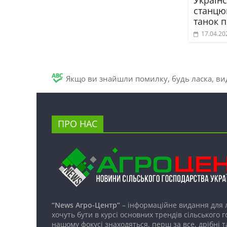
Україн
станцю
танок п
17.04.20
Якщо ви знайшли помилку, будь ласка, вид
ПРО НАС
“News Агро-Центр”
– інформаційне видання для 
хочуть бути в курсі основних трендів сільського 
нашому фокусі знаходяться, перш за все, дрібні т