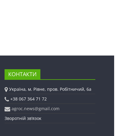
КОНТАКТИ
Україна, м. Рівне, пров. Робітничий, 6а
+38 067 364 71 72
agroc.news@gmail.com
Зворотній зв’язок