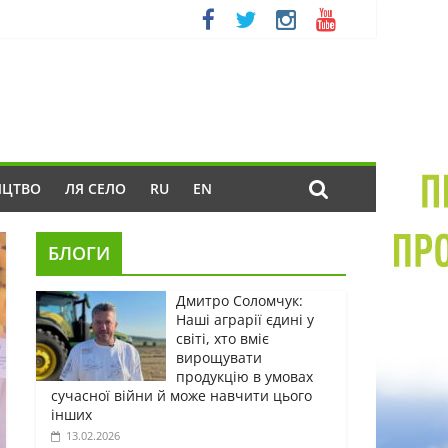
ИЦТВО
ЛЯ СЕЛО
RU
EN
БЛОГИ
Дмитро Соломчук:
Наші аграрії єдині у
світі, хто вміє
вирощувати
продукцію в умовах
сучасної війни й може навчити цього
інших
13.02.2026