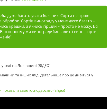
еба дуже багато уваги біля них. Сорти не гірше
е обробок. Сортів винограду у мене дуже багато –
ийсь кращий, а якийсь гірший – просто не можу. Всі
. В основному ми виногради їмо, але є і винні сорти.
еніє”,
у селі на Львівщині (ВІДЕО)
 малини та інших ягід. Детальніше про це дивіться у
показали своє господарство (відео)