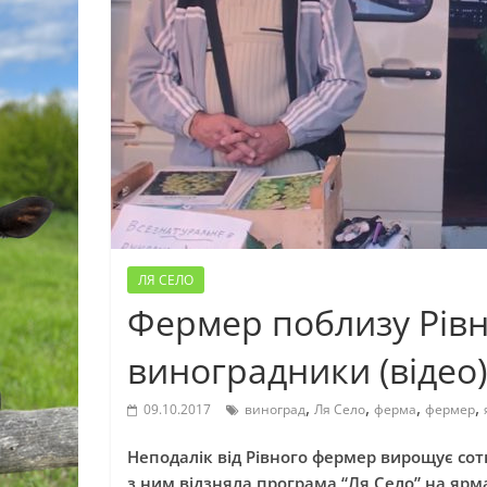
ЛЯ СЕЛО
Фермер поблизу Рівн
виноградники (відео)
,
,
,
,
09.10.2017
виноград
Ля Село
ферма
фермер
Неподалік від Рівного фермер вирощує сотн
з ним відзняла програма “Ля Село” на яр