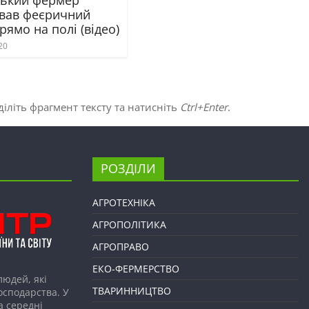
ський фермер
вав феєричний
рямо на полі (відео)
20
іліть фрагмент тексту та натисніть
Ctrl+Enter
.
РОЗДІЛИ
АГРОТЕХНІКА
АГРОПОЛІТИКА
АГРОПРАВО
ЕКО-ФЕРМЕРСТВО
людей, які
ТВАРИННИЦТВО
господарства. У
а середні