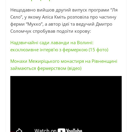
Нещодавно вийшов другий випуск програми “Ля
Село”, у якому Аліса Кміть розповіла про частину
ферми “Мукко”, а автор ідеї та ведучий Дмитро
Соломчук спробував подоїти корову:
Надзвичайні сади лаванди на Волині:
ексклюзивне інтерв’ю з фермеркою (15 фото)
Монахи Межиріцького монастиря на Рівненщині
займаються фермерством (відео)