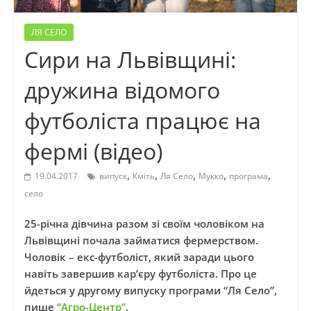
ЛЯ СЕЛО
Сири на Львівщині:
дружина відомого
футболіста працює на
фермі (відео)
,
,
,
,
,
19.04.2017
випуск
Кміть
Ля Село
Мукко
програма
село
25-річна дівчина разом зі своїм чоловіком на
Львівщині почала займатися фермерством.
Чоловік – екс-футболіст, який заради цього
навіть завершив кар’єру футболіста. Про це
йдеться у другому випуску програми “Ля Село”,
пише
“Агро-Центр”
.