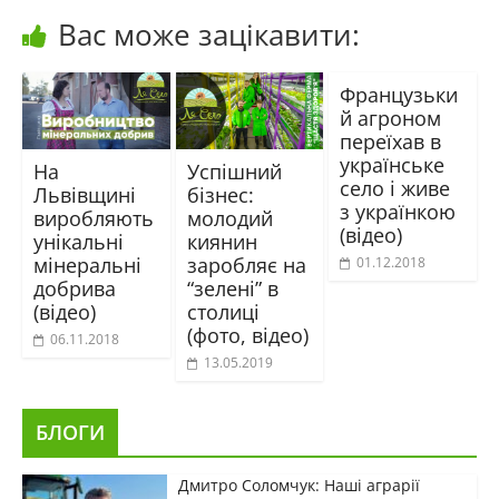
Вас може зацікавити:
Французьки
й агроном
переїхав в
українське
На
Успішний
село і живе
Львівщині
бізнес:
з українкою
виробляють
молодий
(відео)
унікальні
киянин
мінеральні
заробляє на
01.12.2018
добрива
“зелені” в
(відео)
столиці
(фото, відео)
06.11.2018
13.05.2019
БЛОГИ
Дмитро Соломчук: Наші аграрії