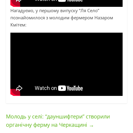
Нагадуємо, у першому випуску “Ля Село”
познайомилося з молодим фермером Назаром
Кмітем:
Молодь у селі: “дауншифтери” створили
органічну ферму на Черкащині
→